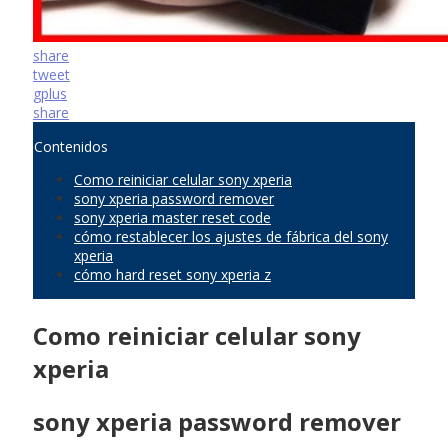
share
tweet
gplus
share
Contenidos
Como reiniciar celular sony xperia
sony xperia password remover
sony xperia master reset code
cómo restablecer los ajustes de fábrica del sony
xperia
cómo hard reset sony xperia z
Como reiniciar celular sony
xperia
sony xperia password remover