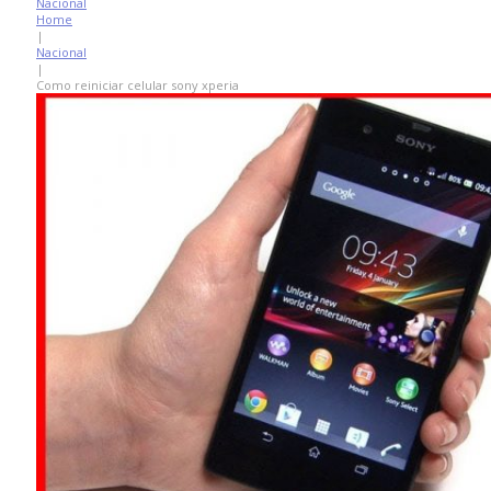
Nacional
Home
|
Nacional
|
Como reiniciar celular sony xperia