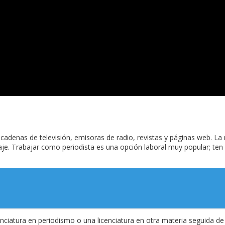
 cadenas de televisión, emisoras de radio, revistas y páginas web. L
e. Trabajar como periodista es una opción laboral muy popular; ten e
enciatura en periodismo o una licenciatura en otra materia seguida d