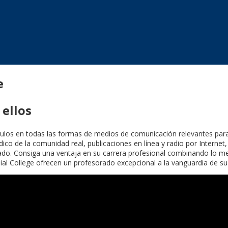
e
 ellos
gulos en todas las formas de medios de comunicación relevantes para 
ico de la comunidad real, publicaciones en línea y radio por Internet,
do. Consiga una ventaja en su carrera profesional combinando lo mejo
al College ofrecen un profesorado excepcional a la vanguardia de su