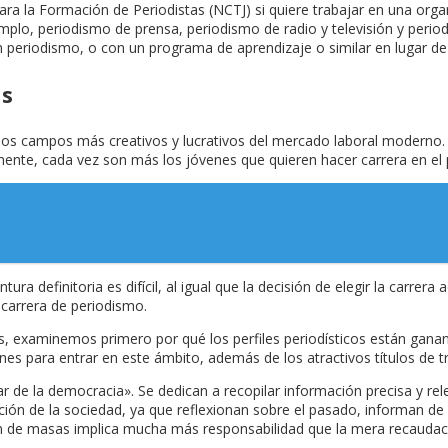
para la Formación de Periodistas (NCTJ) si quiere trabajar en una org
jemplo, periodismo de prensa, periodismo de radio y televisión y perio
n periodismo, o con un programa de aprendizaje o similar en lugar de 
as
los campos más creativos y lucrativos del mercado laboral moderno.
lmente, cada vez son más los jóvenes que quieren hacer carrera en el
tura definitoria es difícil, al igual que la decisión de elegir la carr
carrera de periodismo.
s, examinemos primero por qué los perfiles periodísticos están ganand
s para entrar en este ámbito, además de los atractivos títulos de tr
 de la democracia». Se dedican a recopilar información precisa y re
n de la sociedad, ya que reflexionan sobre el pasado, informan de l
ión de masas implica mucha más responsabilidad que la mera recaudac