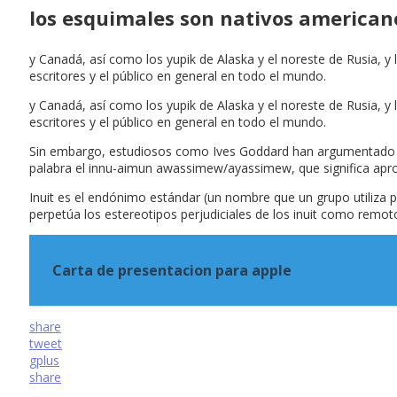
los esquimales son nativos american
y Canadá, así como los yupik de Alaska y el noreste de Rusia, y 
escritores y el público en general en todo el mundo.
y Canadá, así como los yupik de Alaska y el noreste de Rusia, y 
escritores y el público en general en todo el mundo.
Sin embargo, estudiosos como Ives Goddard han argumentado que
palabra el innu-aimun awassimew/ayassimew, que significa a
Inuit es el endónimo estándar (un nombre que un grupo utiliza 
perpetúa los estereotipos perjudiciales de los inuit como remoto
Carta de presentacion para apple
share
tweet
gplus
share