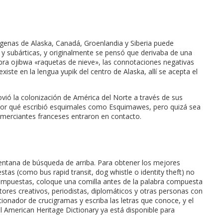
ígenas de Alaska, Canadá, Groenlandia y Siberia puede
s y subárticas, y originalmente se pensó que derivaba de una
bra ojibwa «raquetas de nieve», las connotaciones negativas
xiste en la lengua yupik del centro de Alaska, allí se acepta el
ovió la colonización de América del Norte a través de sus
o por qué escribió esquimales como Esquimawes, pero quizá sea
omerciantes franceses entraron en contacto.
ntana de búsqueda de arriba. Para obtener los mejores
stas (como bus rapid transit, dog whistle o identity theft) no
 compuestas, coloque una comilla antes de la palabra compuesta
res creativos, periodistas, diplomáticos y otras personas con
ionador de crucigramas y escriba las letras que conoce, y el
merican Heritage Dictionary ya está disponible para