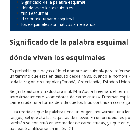
Significado de la palabra esquimal
dónde viven los esquimales
tribu esquimal
diccionario urbano esquimal
los esquimales son nativos americanos
Significado de la palabra esquimal
dónde viven los esquimales
Es probable que hayas oído el nombre «esquimal» para referirse 
un término que está en desuso desde 1980, cuando el nombre «inu
toda la región circumpolar (Canadá, Groenlandia, Estados Unidos
Según la autora y traductora inuk Mini Aodla Freeman, el términ
aproximadamente «comedores de carne cruda». Freeman explica q
carne cruda, una forma de vida que los Inuit continúan con orgull
Otra teoría es que la palabra tiene un origen innu-aimun, una 
rasgos, «el que ata las raquetas de nieve». En un principio, es po
también se convirtió en «comedor de carne cruda», ya que en ojib
que pasó a utilizarse en inglés. [2]