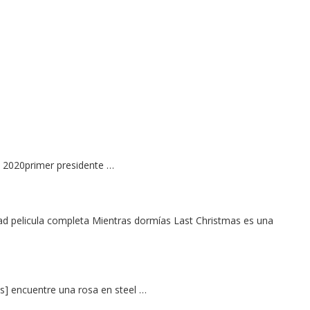
7 a 2020primer presidente …
dad pelicula completa Mientras dormías Last Christmas es una
es] encuentre una rosa en steel …