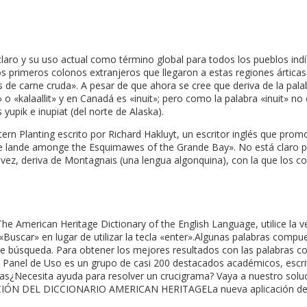
claro y su uso actual como término global para todos los pueblos ind
os primeros colonos extranjeros que llegaron a estas regiones ártica
 de carne cruda». A pesar de que ahora se cree que deriva de la pala
o «kalaallit» y en Canadá es «inuit»; pero como la palabra «inuit» no e
upik e inupiat (del norte de Alaska).
ern Planting escrito por Richard Hakluyt, un escritor inglés que prom
of the lande amonge the Esquimawes of the Grande Bay». No está clar
 vez, deriva de Montagnais (una lengua algonquina), con la que los c
merican Heritage Dictionary of the English Language, utilice la ve
 «Buscar» en lugar de utilizar la tecla «enter».Algunas palabras compue
a de búsqueda. Para obtener los mejores resultados con las palabras
Panel de Uso es un grupo de casi 200 destacados académicos, escrito
tas¿Necesita ayuda para resolver un crucigrama? Vaya a nuestro soluc
CACIÓN DEL DICCIONARIO AMERICAN HERITAGELa nueva aplicación del A