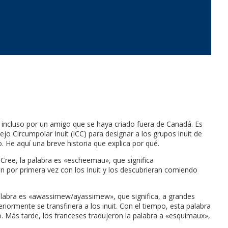
 o incluso por un amigo que se haya criado fuera de Canadá. Es
jo Circumpolar Inuit (ICC) para designar a los grupos inuit de
 He aquí una breve historia que explica por qué.
Cree, la palabra es «escheemau», que significa
 por primera vez con los Inuit y los descubrieran comiendo
 palabra es «awassimew/ayassimew», que significa, a grandes
eriormente se transfiriera a los inuit. Con el tiempo, esta palabra
co. Más tarde, los franceses tradujeron la palabra a «esquimaux»,