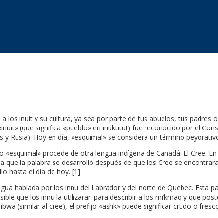
a los inuit y su cultura, ya sea por parte de tus abuelos, tus padres
it» (que significa «pueblo» en inuktitut) fue reconocido por el Conse
 y Rusia). Hoy en día, «esquimal» se considera un término peyorativo.
o «esquimal» procede de otra lengua indígena de Canadá: El Cree. En 
ue la palabra se desarrolló después de que los Cree se encontraran
o hasta el día de hoy. [1]
lengua hablada por los innu del Labrador y del norte de Quebec. Esta
sible que los innu la utilizaran para describir a los mi’kmaq y que post
wa (similar al cree), el prefijo «ashk» puede significar crudo o fres