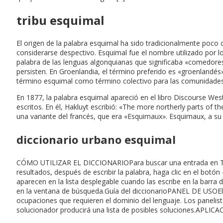
tribu esquimal
El origen de la palabra esquimal ha sido tradicionalmente poco 
considerarse despectivo. Esquimal fue el nombre utilizado por l
palabra de las lenguas algonquianas que significaba «comedores
persisten. En Groenlandia, el término preferido es «groenlandés» 
término esquimal como término colectivo para las comunidades y
En 1877, la palabra esquimal apareció en el libro Discourse West
escritos. En él, Hakluyt escribió: «The more northerly parts 
una variante del francés, que era «Esquimaux». Esquimaux, a su
diccionario urbano esquimal
CÓMO UTILIZAR EL DICCIONARIOPara buscar una entrada en The A
resultados, después de escribir la palabra, haga clic en el botón
aparecen en la lista desplegable cuando las escribe en la barr
en la ventana de búsqueda.Guía del diccionarioPANEL DE USOEl 
ocupaciones que requieren el dominio del lenguaje. Los panelis
solucionador producirá una lista de posibles soluciones.APLI