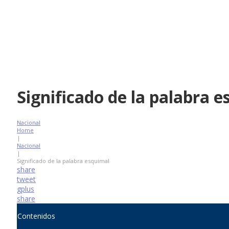
Significado de la palabra 
Nacional
Home
|
Nacional
|
Significado de la palabra esquimal
share
tweet
gplus
share
Contenidos