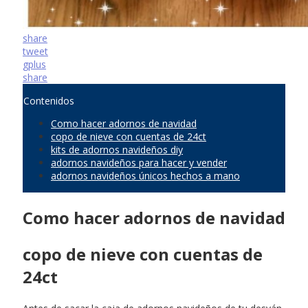
share
tweet
gplus
share
Contenidos
Como hacer adornos de navidad
copo de nieve con cuentas de 24ct
kits de adornos navideños diy
adornos navideños para hacer y vender
adornos navideños únicos hechos a mano
Como hacer adornos de navidad
copo de nieve con cuentas de
24ct