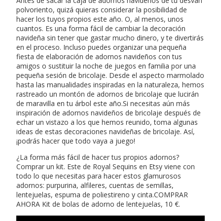
Antes de sacar la caja de adornos navideños de tu desván
polvoriento, quizá quieras considerar la posibilidad de
hacer los tuyos propios este año. O, al menos, unos
cuantos. Es una forma fácil de cambiar la decoración
navideña sin tener que gastar mucho dinero, y te divertirás
en el proceso. Incluso puedes organizar una pequeña
fiesta de elaboración de adornos navideños con tus
amigos o sustituir la noche de juegos en familia por una
pequeña sesión de bricolaje. Desde el aspecto marmolado
hasta las manualidades inspiradas en la naturaleza, hemos
rastreado un montón de adornos de bricolaje que lucirán
de maravilla en tu árbol este año.Si necesitas aún más
inspiración de adornos navideños de bricolaje después de
echar un vistazo a los que hemos reunido, toma algunas
ideas de estas decoraciones navideñas de bricolaje. Así,
¡podrás hacer que todo vaya a juego!
¿La forma más fácil de hacer tus propios adornos?
Comprar un kit. Este de Royal Sequins en Etsy viene con
todo lo que necesitas para hacer estos glamurosos
adornos: purpurina, alfileres, cuentas de semillas,
lentejuelas, espuma de poliestireno y cinta.COMPRAR
AHORA Kit de bolas de adorno de lentejuelas, 10 €.