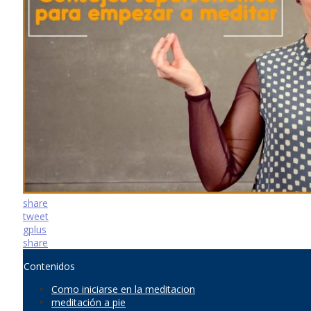
share
tweet
gplus
share
Contenidos
Como iniciarse en la meditacion
meditación a pie