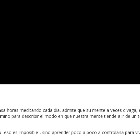
 pasa horas meditando cada día, admite que su mente a veces divaga, 
mino para describir el modo en que nuestra mente tiende a ir de un 
-eso es imposible-, sino aprender poco a poco a controlarla para viv