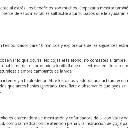
nte al estrés, los beneficios son muchos. Empezar a meditar también 
su mente dé esos inevitables saltos.He aquí 10 pasos que le ayudará
temporizador para 10 minutos y explore una de las siguientes estrat
servar lo que ocurre. No cojas el teléfono, no contestes al timbre,
obablemente te sorprenderá lo difícil que es sentarse en silencio d
naturaleza siempre cambiante de la vida.
 interior y a tu alrededor. Abre los oídos y adopta una actitud recepti
os que antes habías ignorado. Desafíate a observar lo que oyes sin a
.
ko es entrenadora de meditación y cofundadora de Silicon Valley We
alud, como la meditación de atención plena y la instrucción de yoga 