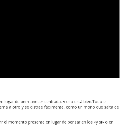
en lugar de permanecer centrada, y eso está bien.Todo el
tema a otro y se distrae fácilmente, como un mono que salta de
ir el momento presente en lugar de pensar en los «y si» o en