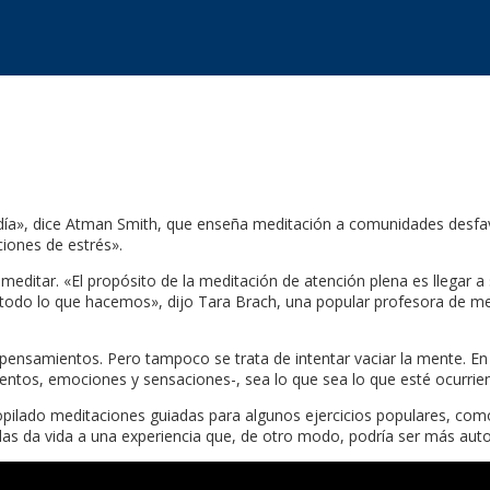
día», dice Atman Smith, que enseña meditación a comunidades desfavo
ciones de estrés».
itar. «El propósito de la meditación de atención plena es llegar a 
 todo lo que hacemos», dijo Tara Brach, una popular profesora de m
pensamientos. Pero tampoco se trata de intentar vaciar la mente. En 
tos, emociones y sensaciones-, sea lo que sea lo que esté ocurrie
ilado meditaciones guiadas para algunos ejercicios populares, como 
adas da vida a una experiencia que, de otro modo, podría ser más aut