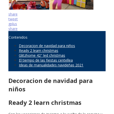
share
tweet
gplus
share
Contenidos
Decoracion de navidad para niños
Ready 2 learn christmas
Glitzhome 42″ led christmas
El tiempo de las fiestas centellea
Ideas de manualidades navideñas 2021
Decoracion de navidad para
niños
Ready 2 learn christmas