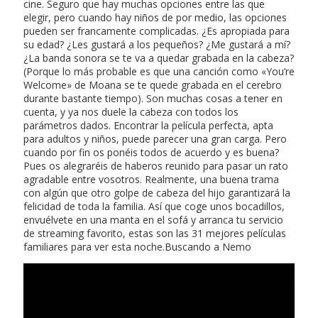
cine. Seguro que hay muchas opciones entre las que
elegir, pero cuando hay niños de por medio, las opciones
pueden ser francamente complicadas. ¿Es apropiada para
su edad? ¿Les gustará a los pequeños? ¿Me gustará a mí?
¿La banda sonora se te va a quedar grabada en la cabeza?
(Porque lo más probable es que una canción como «You’re
Welcome» de Moana se te quede grabada en el cerebro
durante bastante tiempo). Son muchas cosas a tener en
cuenta, y ya nos duele la cabeza con todos los
parámetros dados. Encontrar la película perfecta, apta
para adultos y niños, puede parecer una gran carga. Pero
cuando por fin os ponéis todos de acuerdo y es buena?
Pues os alegraréis de haberos reunido para pasar un rato
agradable entre vosotros. Realmente, una buena trama
con algún que otro golpe de cabeza del hijo garantizará la
felicidad de toda la familia. Así que coge unos bocadillos,
envuélvete en una manta en el sofá y arranca tu servicio
de streaming favorito, estas son las 31 mejores películas
familiares para ver esta noche.Buscando a Nemo
El juez levanta la imputación a
uno de los técnicos al no existir