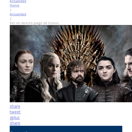
Actualidad
Home
|
Actualidad
|
Ver en directo juego de tronos
share
tweet
gplus
share