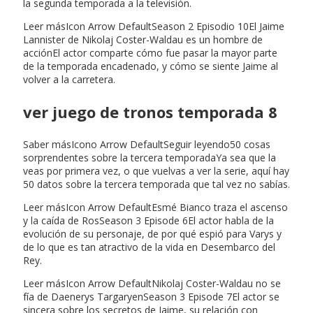
la segunda temporada a la televisión.
Leer másIcon Arrow DefaultSeason 2 Episodio 10El Jaime
Lannister de Nikolaj Coster-Waldau es un hombre de
acciónEl actor comparte cómo fue pasar la mayor parte
de la temporada encadenado, y cómo se siente Jaime al
volver a la carretera.
ver juego de tronos temporada 8
Saber másIcono Arrow DefaultSeguir leyendo50 cosas
sorprendentes sobre la tercera temporadaYa sea que la
veas por primera vez, o que vuelvas a ver la serie, aquí hay
50 datos sobre la tercera temporada que tal vez no sabías.
Leer másIcon Arrow DefaultEsmé Bianco traza el ascenso
y la caída de RosSeason 3 Episode 6El actor habla de la
evolución de su personaje, de por qué espió para Varys y
de lo que es tan atractivo de la vida en Desembarco del
Rey.
Leer másIcon Arrow DefaultNikolaj Coster-Waldau no se
fía de Daenerys TargaryenSeason 3 Episode 7El actor se
sincera sobre los secretos de Jaime, su relación con