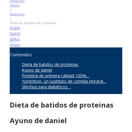
Deportes
Home
|
Deportes
|
Dieta de batidos de proteinas
share
tweet
gplus
share
Contenidos
Dieta de batidos de proteinas
Ayuno de daniel
Proteína de primera calidad 100%…
Yumtrition, un sustituto de comida integral…
Slimfast para diabéticos…
Dieta de batidos de proteinas
Ayuno de daniel