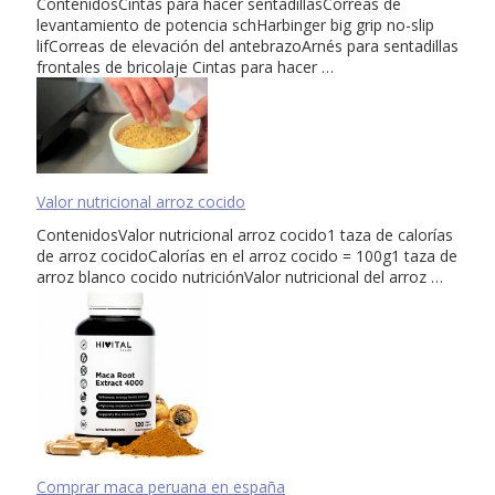
ContenidosCintas para hacer sentadillasCorreas de
levantamiento de potencia schHarbinger big grip no-slip
lifCorreas de elevación del antebrazoArnés para sentadillas
frontales de bricolaje Cintas para hacer …
Valor nutricional arroz cocido
ContenidosValor nutricional arroz cocido1 taza de calorías
de arroz cocidoCalorías en el arroz cocido = 100g1 taza de
arroz blanco cocido nutriciónValor nutricional del arroz …
Comprar maca peruana en españa