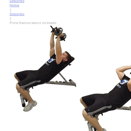
Deportes
Home
|
Deportes
|
Press frances banco inclinado