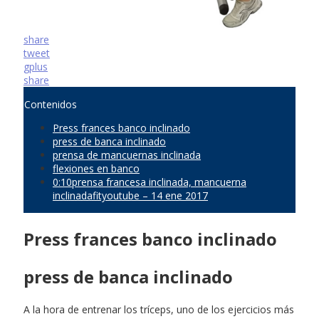
share
tweet
gplus
share
Contenidos
Press frances banco inclinado
press de banca inclinado
prensa de mancuernas inclinada
flexiones en banco
0:10prensa francesa inclinada, mancuerna
inclinadafityoutube – 14 ene 2017
Press frances banco inclinado
press de banca inclinado
A la hora de entrenar los tríceps, uno de los ejercicios más