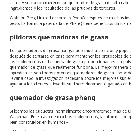
Usted y su cuerpo merecen un quemador de grasa de alta calida
ingredientes y los resultados de las pruebas de terceros.
Wolfson Berg Limited desarrolló PhenQ después de muchas inve
peso. La fórmula patentada de PhenQ tiene beneficios clínicam
píldoras quemadoras de grasa
Los quemadores de grasa han ganado mucha atención y popular
después de sentarse en casa para mantener los protocolos de bloq
los suplementos de la quema de grasa proporcionan ese impulso 
quemador de grasa que realmente funciona. La mejor manera de v
ingredientes son todos potentes quemadores de grasa conocidos
llevar a cabo la investigación necesaria sobre los mejores sup
ayudar a los clientes a invertir su dinero duramente ganado e
quemador de grasa phenq
Si leemos las etiquetas, normalmente encontraremos más de un
Wakeman. En el caso de muchos suplementos, la información que
bien construidos en humanos».