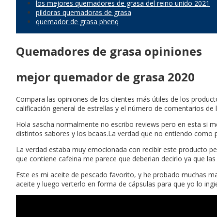
los mejores quemadores de grasa del reino unido 2021
píldoras quemadoras de grasa
quemador de grasa phenq
Quemadores de grasa opiniones
mejor quemador de grasa 2020
Compara las opiniones de los clientes más útiles de los produ
calificación general de estrellas y el número de comentarios de 
Hola sascha normalmente no escribo reviews pero en esta si me
distintos sabores y los bcaas.La verdad que no entiendo como per
La verdad estaba muy emocionada con recibir este producto pero 
que contiene cafeina me parece que deberian decirlo ya que la
Este es mi aceite de pescado favorito, y he probado muchas mar
aceite y luego verterlo en forma de cápsulas para que yo lo ing