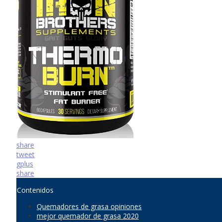
share
tweet
gplus
share
Contenidos
Quemadores de grasa opiniones
mejor quemador de grasa 2020