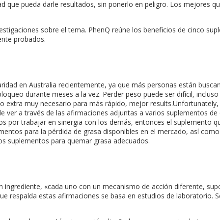
d que pueda darle resultados, sin ponerlo en peligro. Los mejores q
stigaciones sobre el tema. PhenQ reúne los beneficios de cinco sup
ente probados.
idad en Australia recientemente, ya que más personas están busca
ueo durante meses a la vez. Perder peso puede ser difícil, incluso pa
extra muy necesario para más rápido, mejor results.Unfortunately, h
er a través de las afirmaciones adjuntas a varios suplementos de qu
 por trabajar en sinergia con los demás, entonces el suplemento qu
lementos para la pérdida de grasa disponibles en el mercado, así co
n los suplementos para quemar grasa adecuados.
 ingrediente, «cada uno con un mecanismo de acción diferente, supo
 respalda estas afirmaciones se basa en estudios de laboratorio. Se