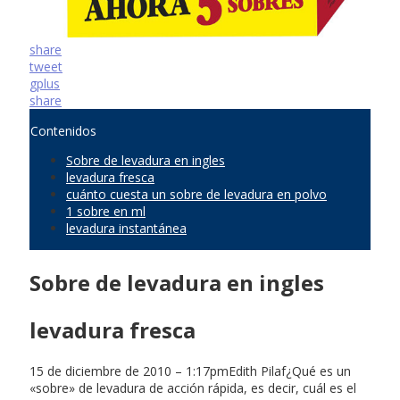
share
tweet
gplus
share
Contenidos
Sobre de levadura en ingles
levadura fresca
cuánto cuesta un sobre de levadura en polvo
1 sobre en ml
levadura instantánea
Sobre de levadura en ingles
levadura fresca
15 de diciembre de 2010 – 1:17pmEdith Pilaf¿Qué es un
«sobre» de levadura de acción rápida, es decir, cuál es el