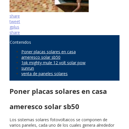
share
tweet
gplus
share
Contenidos
Poner placas solares en casa
ameresco solar sb50
1pk mighty mule 12 volt solar pow
sunrun
venta de paneles solares
Poner placas solares en casa
ameresco solar sb50
Los sistemas solares fotovoltaicos se componen de
varios paneles, cada uno de los cuales genera alrededor