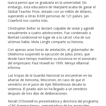
nunca pensó que se graduaría en la universidad. Sin
embargo, esta educadora de Maryland acaba de ganar el
Global Teacher Prize, dotado con un millón de dólares,
superando a otras 8.000 personas de 121 países. Jan
Crawford nos cuenta más.
Christopher Belter se declaró culpable de violar y agredir
sexualmente a cuatro adolescentes. Fue condenado a
libertad condicional en lugar de a la cárcel. Una de sus
víctimas habla. Mola Lenghi comparte su historia.
Con apenas unas horas de antelación, el gobernador de
Oklahoma suspendió la ejecución de Julius Jones, que
desde hace tiempo mantiene su inocencia en el asesinato
del empresario Paul Howell en 1999. Mireya Villarreal
informa.
Las tropas de la Guardia Nacional se encuentran en las
afueras de Kenosha, Wisconsin, en caso de que el
veredicto en el juicio de Kyle Rittenhouse desate la
violencia. El jurado aún no ha llegado a un veredicto
después de tres días de deliberaciones.
Norah O’Donnell es presentadora y directora del programa
«CBS Evening News», presentadora de los especiales