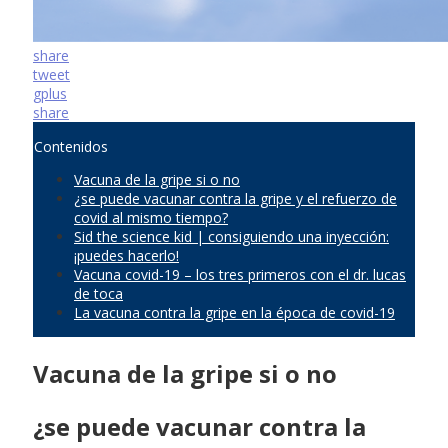
share
tweet
gplus
share
Contenidos
Vacuna de la gripe si o no
¿se puede vacunar contra la gripe y el refuerzo de
covid al mismo tiempo?
Sid the science kid | consiguiendo una inyección:
¡puedes hacerlo!
Vacuna covid-19 – los tres primeros con el dr. lucas
de toca
La vacuna contra la gripe en la época de covid-19
Vacuna de la gripe si o no
¿se puede vacunar contra la