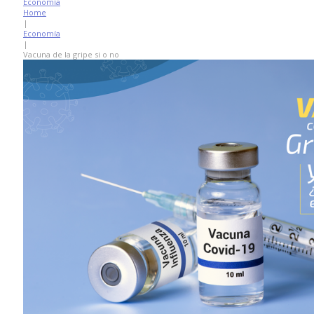
Economía
Home
|
Economía
|
Vacuna de la gripe si o no