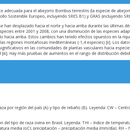
e adecuada para el abejorro Bombus terrestris (la especie de abejo
rollo Sostenible Europeo, incluyendo SRES B1) y GRAS (incluyendo SR
e han desplazado hacia el norte y hacia arriba durante las últimas d
pecies entre 2001 y 2008, con una disminución de las especies adapta
 hacia arriba. Estos cambios han tenido efectos opuestos en la rique
s regiones montañosas mediterráneas (-1,4 especies) [ii]. Los datos
gnificativos en las comunidades de plantas vasculares hacia especies
[iii]. Hay más pruebas de aumentos en el rango de distribución debido
aza por región del país (A) y tipo de rebaño (B). Leyenda: CW – Cent
ión del tipo de raza ovina en Brasil. Leyenda: THI – índice de tempera
ratura media (oC); precipitación – precipitación media (mm/día); RH