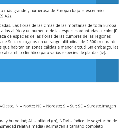
rro más grande y numerosa de Europa) bajo el escenario
ES A2).
écadas. Las floras de las cimas de las montañas de toda Europa
das al frío y un aumento de las especies adaptadas al calor [i].
za de especies de las floras de las cumbres de las regiones
 de Suiza recogidos en un rango altitudinal de 2.500 m durante
 que habitan en zonas cálidas a menor altitud. Sin embargo, las
 al cambio climático para varias especies de plantas [iv].
ro-Oeste; N – Norte; NE – Noreste; S – Sur; SE – Sureste.Imagen
tura y humedad; Alt – altidud (m); NDVI – índice de vegetación de
 – humedad relativa media (%).Imagen a tamaño completo