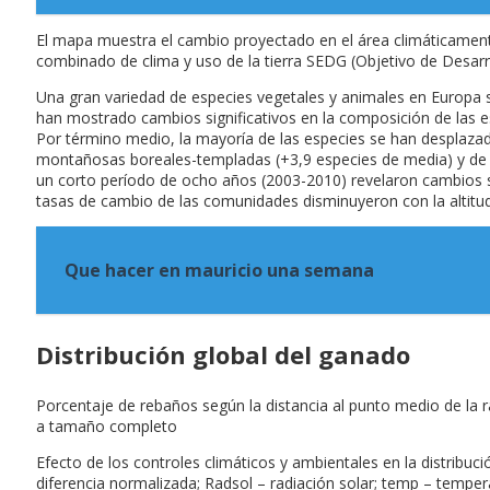
El mapa muestra el cambio proyectado en el área climáticament
combinado de clima y uso de la tierra SEDG (Objetivo de Desar
Una gran variedad de especies vegetales y animales en Europa s
han mostrado cambios significativos en la composición de las es
Por término medio, la mayoría de las especies se han desplazado
montañosas boreales-templadas (+3,9 especies de media) y de la
un corto período de ocho años (2003-2010) revelaron cambios si
tasas de cambio de las comunidades disminuyeron con la altitud 
Que hacer en mauricio una semana
Distribución global del ganado
Porcentaje de rebaños según la distancia al punto medio de la r
a tamaño completo
Efecto de los controles climáticos y ambientales en la distribuc
diferencia normalizada; Radsol – radiación solar; temp – tempe