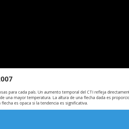
2007
osas para cada país. Un aumento temporal del CTI refleja directamen
de una mayor temperatura. La altura de una flecha dada es proporcio
 flecha es opaca si la tendencia es significativa.