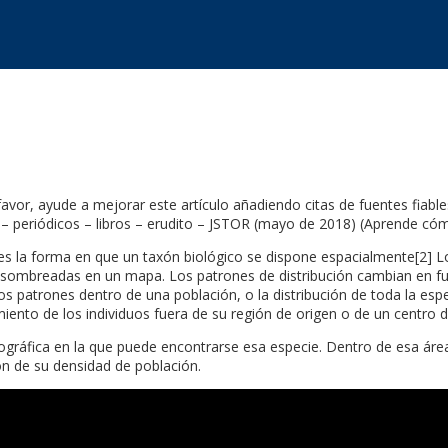
r favor, ayude a mejorar este artículo añadiendo citas de fuentes fiabl
 – periódicos – libros – erudito – JSTOR (mayo de 2018) (Aprende cóm
] es la forma en que un taxón biológico se dispone espacialmente[2] Lo
sombreadas en un mapa. Los patrones de distribución cambian en func
s patrones dentro de una población, o la distribución de toda la espec
iento de los individuos fuera de su región de origen o de un centro d
ográfica en la que puede encontrarse esa especie. Dentro de esa área d
ión de su densidad de población.