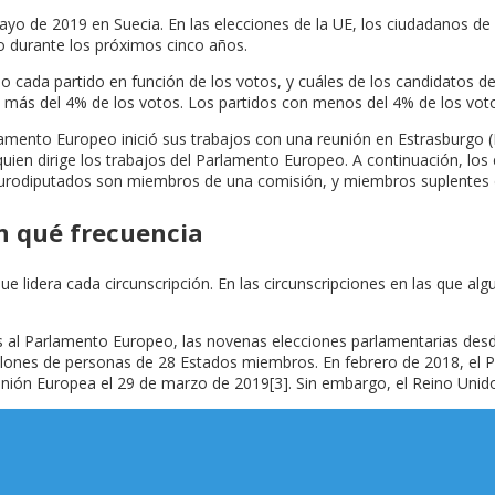
ayo de 2019 en Suecia. En las elecciones de la UE, los ciudadanos d
o durante los próximos cinco años.
do cada partido en función de los votos, y cuáles de los candidatos d
do más del 4% de los votos. Los partidos con menos del 4% de los vo
rlamento Europeo inició sus trabajos con una reunión en Estrasburgo 
quien dirige los trabajos del Parlamento Europeo. A continuación, lo
 eurodiputados son miembros de una comisión, y miembros suplentes 
n qué frecuencia
 lidera cada circunscripción. En las circunscripciones en las que a
es al Parlamento Europeo, las novenas elecciones parlamentarias desd
lones de personas de 28 Estados miembros. En febrero de 2018, el 
 Unión Europea el 29 de marzo de 2019[3]. Sin embargo, el Reino Unid