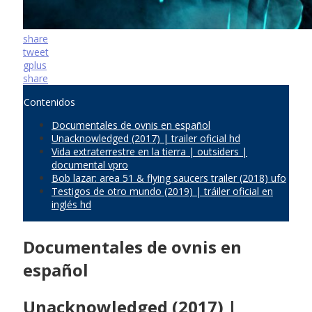
share
tweet
gplus
share
Contenidos
Documentales de ovnis en español
Unacknowledged (2017) | trailer oficial hd
Vida extraterrestre en la tierra | outsiders |
documental vpro
Bob lazar: area 51 & flying saucers trailer (2018) ufo
Testigos de otro mundo (2019) | tráiler oficial en
inglés hd
Documentales de ovnis en
español
Unacknowledged (2017) |