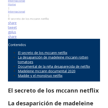
Internacional
Home
|
Internacional
|
El secreto de los mccann netflix
share
tweet
gplus
share
Contenidos
El secreto de los mccann netflix
La desaparición de madeleine mccann rotten
tomatoes
Documental de la niña desaparecida de netflix
Madeleine mccann documental 2020
Maddie y el monstruo netflix
El secreto de los mccann netflix
La desaparición de madeleine