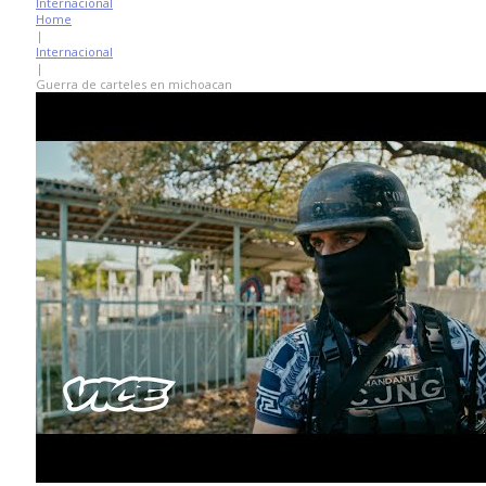
Internacional
Home
|
Internacional
|
Guerra de carteles en michoacan