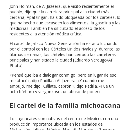
John Holman, de Al Jazeera, que visitó recientemente el
pueblo, dijo que la carretera principal a la ciudad más
cercana, Apatzingán, ha sido bloqueada por los cárteles, lo
que ha hecho que escaseen los alimentos, la gasolina y las
medicinas. También ha dificultado el acceso de los
residentes a la atención médica crítica.
El cártel de Jalisco Nueva Generación ha estado luchando
por el control con los Cárteles Unidos rivales y, durante las
últimas semanas, los cárteles han cerrado las carreteras
principales y han sitiado la ciudad [Eduardo Verdugo/AP
Photo].
«Pensé que iba a dialogar conmigo, pero en lugar de eso
me atacó», dijo Padilla a Al Jazeera. «Y cuando me
empujó, me dijo: ‘Cállate, cabrón'», dijo Padilla. «Fue un
acto bárbaro y vergonzoso, un abuso de poder».
El cartel de la familia michoacana
Los aguacates son nativos del centro de México, con una
producción importante ubicada en los estados de
Michoacán, Jalisco, México, Nayarit, Morelos y Guerrero.