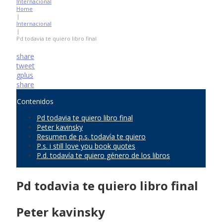
Internacional
Home
|
Internacional
|
Pd todavia te quiero libro final
share
tweet
gplus
share
Contenidos
Pd todavia te quiero libro final
Peter kavinsky
Resumen de p.s. todavía te quiero
P.s. i still love you book quotes
P.d. todavía te quiero género de los libros
Pd todavia te quiero libro final
Peter kavinsky