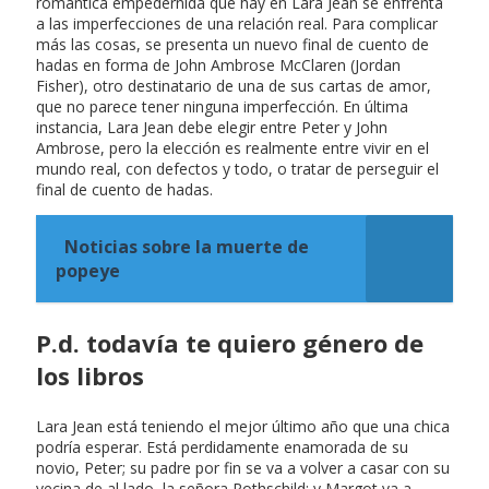
romántica empedernida que hay en Lara Jean se enfrenta
a las imperfecciones de una relación real. Para complicar
más las cosas, se presenta un nuevo final de cuento de
hadas en forma de John Ambrose McClaren (Jordan
Fisher), otro destinatario de una de sus cartas de amor,
que no parece tener ninguna imperfección. En última
instancia, Lara Jean debe elegir entre Peter y John
Ambrose, pero la elección es realmente entre vivir en el
mundo real, con defectos y todo, o tratar de perseguir el
final de cuento de hadas.
Noticias sobre la muerte de
popeye
P.d. todavía te quiero género de
los libros
Lara Jean está teniendo el mejor último año que una chica
podría esperar. Está perdidamente enamorada de su
novio, Peter; su padre por fin se va a volver a casar con su
vecina de al lado, la señora Rothschild; y Margot va a