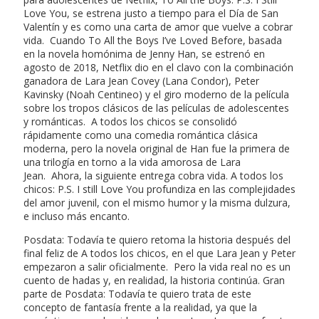
Love You, se estrena justo a tiempo para el Día de San
Valentín y es como una carta de amor que vuelve a cobrar
vida. Cuando To All the Boys I’ve Loved Before, basada
en la novela homónima de Jenny Han, se estrenó en
agosto de 2018, Netflix dio en el clavo con la combinación
ganadora de Lara Jean Covey (Lana Condor), Peter
Kavinsky (Noah Centineo) y el giro moderno de la película
sobre los tropos clásicos de las películas de adolescentes
y románticas. A todos los chicos se consolidó
rápidamente como una comedia romántica clásica
moderna, pero la novela original de Han fue la primera de
una trilogía en torno a la vida amorosa de Lara
Jean. Ahora, la siguiente entrega cobra vida. A todos los
chicos: P.S. I still Love You profundiza en las complejidades
del amor juvenil, con el mismo humor y la misma dulzura,
e incluso más encanto.
Posdata: Todavía te quiero retoma la historia después del
final feliz de A todos los chicos, en el que Lara Jean y Peter
empezaron a salir oficialmente. Pero la vida real no es un
cuento de hadas y, en realidad, la historia continúa. Gran
parte de Posdata: Todavía te quiero trata de este
concepto de fantasía frente a la realidad, ya que la