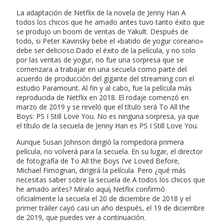
La adaptación de Netflix de la novela de Jenny Han A
todos los chicos que he amado antes tuvo tanto éxito que
se produjo un boom de ventas de Yakult. Después de
todo, si Peter Kavinsky bebe el «batido de yogur coreano»
debe ser delicioso.Dado el éxito de la película, y no solo
por las ventas de yogur, no fue una sorpresa que se
comenzara a trabajar en una secuela como parte del
acuerdo de producción del gigante del streaming con el
estudio Paramount. Al fin y al cabo, fue la película más
reproducida de Netflix en 2018. El rodaje comenzó en
marzo de 2019 y se reveló que el título será To All the
Boys: PS I Still Love You. No es ninguna sorpresa, ya que
el título de la secuela de Jenny Han es PS I Still Love You.
Aunque Susan Johnson dirigió la rompedora primera
película, no volverá para la secuela. En su lugar, el director
de fotografía de To All the Boys I’ve Loved Before,
Michael Fimognari, dirigirá la película. Pero ¿qué más
necesitas saber sobre la secuela de A todos los chicos que
he amado antes? Míralo aquí¡ Netflix confirmó
oficialmente la secuela el 20 de diciembre de 2018 y el
primer tráiler cayó casi un año después, el 19 de diciembre
de 2019, que puedes ver a continuación.