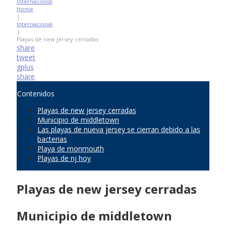
Internacional
Home
|
Internacional
|
Playas de new jersey cerradas
share
tweet
gplus
share
Contenidos
Playas de new jersey cerradas
Municipio de middletown
Las playas de nueva jersey se cierran debido a las
bacterias
Playa de monmouth
Playas de nj hoy
Playas de new jersey cerradas
Municipio de middletown