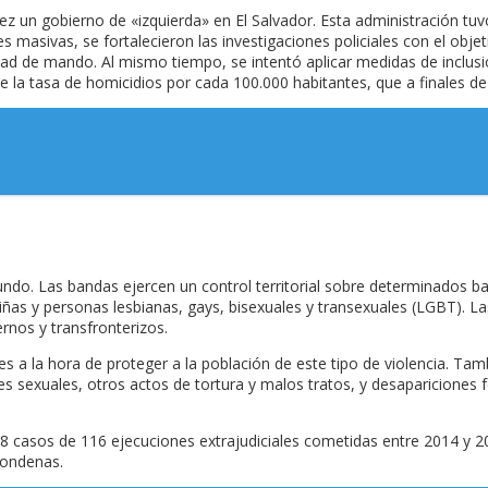
z un gobierno de «izquierda» en El Salvador. Esta administración tuv
masivas, se fortalecieron las investigaciones policiales con el objeti
cidad de mando. Al mismo tiempo, se intentó aplicar medidas de inclu
e la tasa de homicidios por cada 100.000 habitantes, que a finales de
ndo. Las bandas ejercen un control territorial sobre determinados bar
iñas y personas lesbianas, gays, bisexuales y transexuales (LGBT). 
rnos y transfronterizos.
s a la hora de proteger a la población de este tipo de violencia. Ta
 sexuales, otros actos de tortura y malos tratos, y desapariciones f
 48 casos de 116 ejecuciones extrajudiciales cometidas entre 2014 y 
condenas.