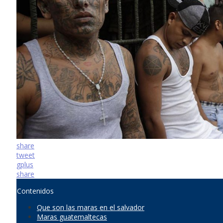
share
tweet
gplus
share
Contenidos
Que son las maras en el salvador
Maras guatemaltecas