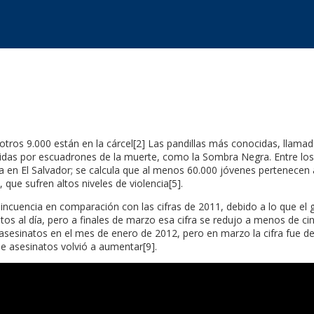
; otros 9.000 están en la cárcel[2] Las pandillas más conocidas, llam
eguidas por escuadrones de la muerte, como la Sombra Negra. Entre lo
da en El Salvador; se calcula que al menos 60.000 jóvenes pertenecen a
ue sufren altos niveles de violencia[5].
incuencia en comparación con las cifras de 2011, debido a lo que el
tos al día, pero a finales de marzo esa cifra se redujo a menos de cin
1 asesinatos en el mes de enero de 2012, pero en marzo la cifra fue 
de asesinatos volvió a aumentar[9].