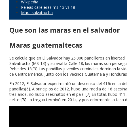
Wikipedia
Peleas callejeras ms-13 vs 18
Mara salvatrucha
Que son las maras en el salvador
Maras guatemaltecas
Se calcula que en El Salvador hay 25.000 pandilleros en libertad
Salvatrucha (MS-13) y su rival la Calle 18; las maras son pers
Rebeldes 13.[3] Las pandillas juveniles criminales dominan la vi
de Centroamérica, junto con los vecinos Guatemala y Honduras, q
En 2012, El Salvador experimentó un descenso del 41% en la del
pandillas[6]. A principios de 2012, hubo una media de 16 asesina
tres años, no hubo asesinatos en el país. [7] En total, hubo 41
delitos[8] La tregua terminó en 2014, y posteriormente la tasa 
Obama primera dama de eeuu en 2009