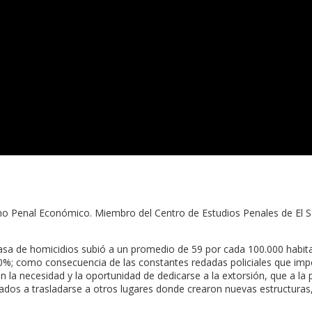
ho Penal Económico. Miembro del Centro de Estudios Penales de El S
tasa de homicidios subió a un promedio de 59 por cada 100.000 habitan
70%; como consecuencia de las constantes redadas policiales que impe
 la necesidad y la oportunidad de dedicarse a la extorsión, que a la 
ligados a trasladarse a otros lugares donde crearon nuevas estructur