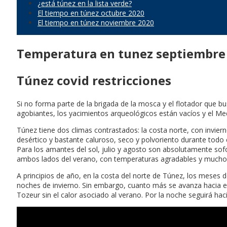
¿está túnez en la lista verde?
El tiempo en túnez octubre 2020
El tiempo en túnez noviembre 2020
Temperatura en tunez septiembre
Túnez covid restricciones
Si no forma parte de la brigada de la mosca y el flotador que b
agobiantes, los yacimientos arqueológicos están vacíos y el Me
Túnez tiene dos climas contrastados: la costa norte, con invie
desértico y bastante caluroso, seco y polvoriento durante todo 
Para los amantes del sol, julio y agosto son absolutamente so
ambos lados del verano, con temperaturas agradables y mucho
A principios de año, en la costa del norte de Túnez, los meses
noches de invierno. Sin embargo, cuanto más se avanza hacia e
Tozeur sin el calor asociado al verano. Por la noche seguirá ha