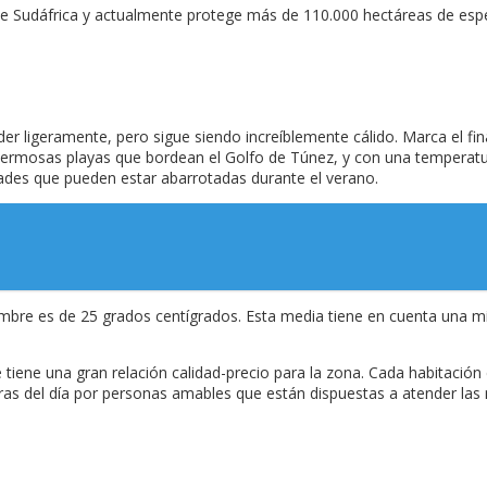
 de Sudáfrica y actualmente protege más de 110.000 hectáreas de espe
ligeramente, pero sigue siendo increíblemente cálido. Marca el final
hermosas playas que bordean el Golfo de Túnez, y con una temperatur
dades que pueden estar abarrotadas durante el verano.
mbre es de 25 grados centígrados. Esta media tiene en cuenta una mí
 tiene una gran relación calidad-precio para la zona. Cada habitación
oras del día por personas amables que están dispuestas a atender la