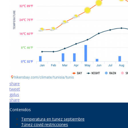
share
tweet
gplus
share
Contenidos
Temperatura en tunez septiembre
Túnez covid restricciones