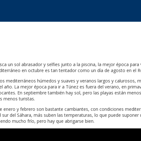
usca un sol abrasador y selfies junto a la piscina, la mejor época par
diterráneo en octubre es tan tentador como un día de agosto en el R
rnos mediterráneos húmedos y suaves y veranos largos y calurosos, m
el año. La mejor época para ir a Túnez es fuera del verano, en prima
focantes. En septiembre también hay sol, pero las playas están men
s menos turistas.
 de enero y febrero son bastante cambiantes, con condiciones medite
l sur del Sáhara, más suben las temperaturas, lo que puede suponer 
ciendo mucho frío, pero hay que abrigarse bien.