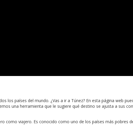
todos los países del mundo. ¿Vas a ir a Túnez? En esta página web pu
mos una herramienta que le sugiere qué destino se ajusta a sus cond
nero como viajero. Es conocido como uno de los países más pobres d