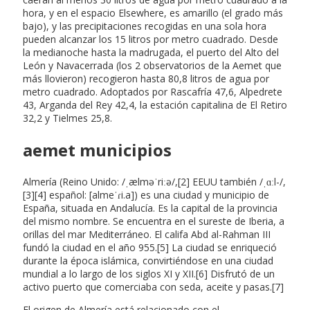
hora, y en el espacio Elsewhere, es amarillo (el grado más
bajo), y las precipitaciones recogidas en una sola hora
pueden alcanzar los 15 litros por metro cuadrado. Desde
la medianoche hasta la madrugada, el puerto del Alto del
León y Navacerrada (los 2 observatorios de la Aemet que
más llovieron) recogieron hasta 80,8 litros de agua por
metro cuadrado. Adoptados por Rascafría 47,6, Alpedrete
43, Arganda del Rey 42,4, la estación capitalina de El Retiro
32,2 y Tielmes 25,8.
aemet municipios
Almería (Reino Unido: /ˌælməˈriːə/,[2] EEUU también /ˌɑːl-/,
[3][4] español: [almeˈɾi.a]) es una ciudad y municipio de
España, situada en Andalucía. Es la capital de la provincia
del mismo nombre. Se encuentra en el sureste de Iberia, a
orillas del mar Mediterráneo. El califa Abd al-Rahman III
fundó la ciudad en el año 955.[5] La ciudad se enriqueció
durante la época islámica, convirtiéndose en una ciudad
mundial a lo largo de los siglos XI y XII.[6] Disfrutó de un
activo puerto que comerciaba con seda, aceite y pasas.[7]
El origen de Almería está relacionado con el