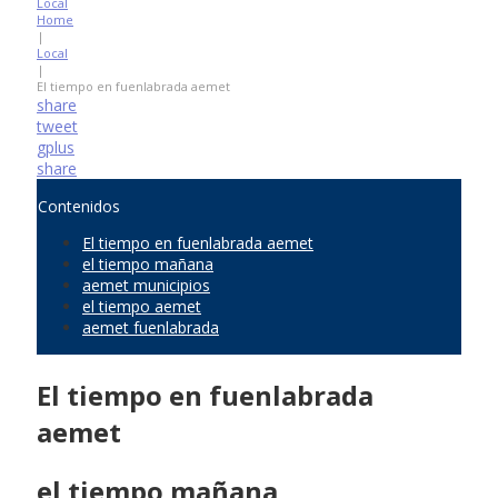
Local
Home
|
Local
|
El tiempo en fuenlabrada aemet
share
tweet
gplus
share
Contenidos
El tiempo en fuenlabrada aemet
el tiempo mañana
aemet municipios
el tiempo aemet
aemet fuenlabrada
El tiempo en fuenlabrada
aemet
el tiempo mañana