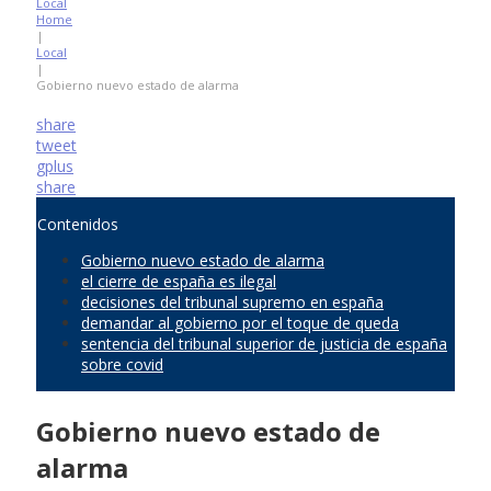
Local
Home
|
Local
|
Gobierno nuevo estado de alarma
share
tweet
gplus
share
Contenidos
Gobierno nuevo estado de alarma
el cierre de españa es ilegal
decisiones del tribunal supremo en españa
demandar al gobierno por el toque de queda
sentencia del tribunal superior de justicia de españa
sobre covid
Gobierno nuevo estado de
alarma