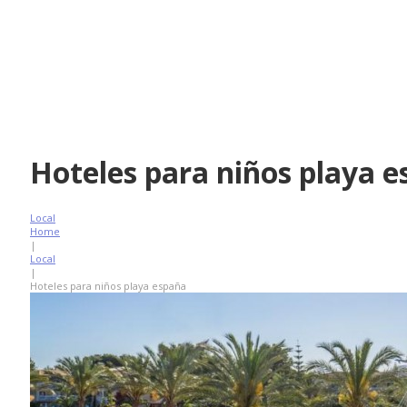
Hoteles para niños playa 
Local
Home
|
Local
|
Hoteles para niños playa españa