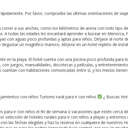
rápidamente. Por favor, compruebe las últimas orientaciones de viaje
en correr a sus anchas, como los kilómetros de arena con todo tipo d
rias. A todas las edades les encantará aprender a bucear en Menorca, 
s con aguas poco profundas y aptas para niños. Diríjase al norte de 
de degustar un magnífico marisco. Alójese en un hotel repleto de inst
e en la playa. El hotel cuenta con una piscina poco profunda para l
con juegos, manualidades, discotecas y películas, y entretenimiento 
s cuentan con habitaciones comunicadas entre sí, y los menús tienen
ojamientos con niños Turismo rural para ir con niños
¿ Buscas Hote
es para ir con niños el fin de semana o vacaciones que estén cerca de 
ejor selección de hoteles rurales para ir con niños a playas y entorn
d con las fechas elegidas y haz tu reserva en cualquiera de nuestros
e que es para los padres tener todo bajo control, por eso en mucho