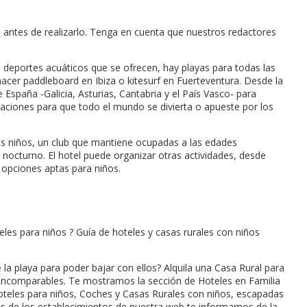
 antes de realizarlo. Tenga en cuenta que nuestros redactores
e deportes acuáticos que se ofrecen, hay playas para todas las
hacer paddleboard en Ibiza o kitesurf en Fuerteventura. Desde la
España -Galicia, Asturias, Cantabria y el País Vasco- para
alaciones para que todo el mundo se divierta o apueste por los
os niños, un club que mantiene ocupadas a las edades
nocturno. El hotel puede organizar otras actividades, desde
 opciones aptas para niños.
les para niños ? Guía de hoteles y casas rurales con niños
la playa para poder bajar con ellos? Alquila una Casa Rural para
os incomparables. Te mostramos la sección de Hoteles en Familia
 Hoteles para niños, Coches y Casas Rurales con niños, escapadas
s de los establecimientos de nuestra web te informamos de la