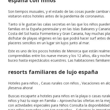
Son tiempos inusuales, y el estado de las cosas puede cambiar 
visitaron estos hoteles antes de la pandemia de coronavirus.
Tanto si le gustan las calas secretas en las que los niños pued
familias en la España peninsular y en las Islas Baleares y Cana
Costa del Sol hasta Formentera y Gran Canaria, hay muchas playa
disfrutar de playas vírgenes en las que podrá hacer surf antes 
placeres sencillos en un lugar sin lujos junto al mar.
Este es uno de los pocos hoteles de Menorca que están realment
comprendidas entre los nueve meses y los 12 años, día y noche, 
buceo hasta espectáculos ecuestres. Las habitaciones familiare
resorts familiares de lujo españa
Hoteles para niños , Casas rurales con niños , Vacaciones en al
¡Reserva ahora!
Buscas escaparte a hoteles para niños en la playa o casas rural
niños y haz tu viaje en Familia – Aprovecha las ofertas en la m
con actividades especiales para Niños Consulta la disponibilida
para niños pequeños y no tan pequeños – Sabemos lo important