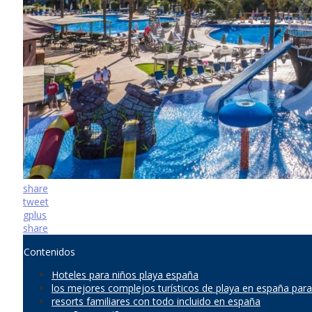
share
tweet
gplus
share
Contenidos
Hoteles para niños playa españa
los mejores complejos turísticos de playa en españa para 
resorts familiares con todo incluido en españa