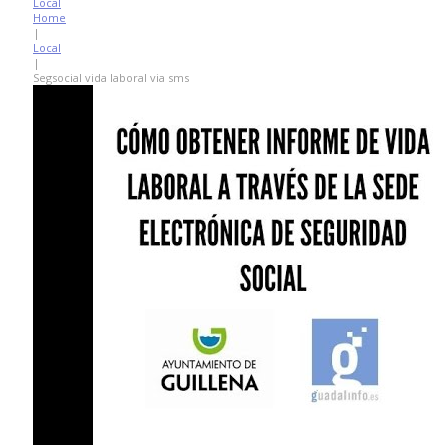
Local
Home
|
Local
|
Segsocial vida laboral via sms