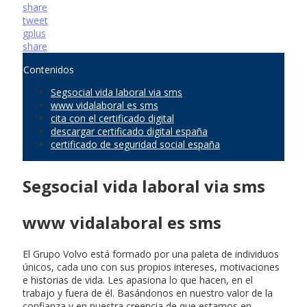
share
tweet
gplus
share
Contenidos
Segsocial vida laboral via sms
www vidalaboral es sms
cita con el certificado digital
descargar certificado digital españa
certificado de seguridad social españa
Segsocial vida laboral via sms
www vidalaboral es sms
El Grupo Volvo está formado por una paleta de individuos
únicos, cada uno con sus propios intereses, motivaciones
e historias de vida. Les apasiona lo que hacen, en el
trabajo y fuera de él. Basándonos en nuestro valor de la
confianza y en nuestra creencia de que estamos en