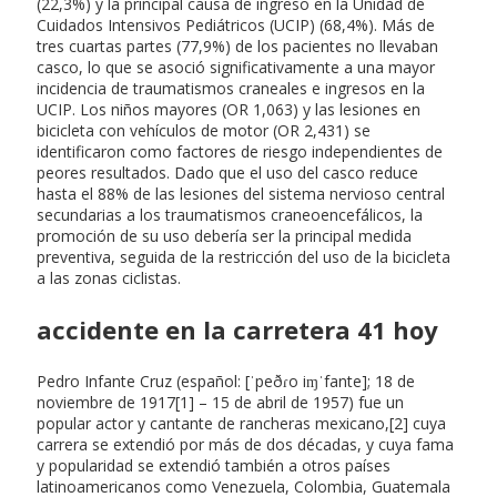
(22,3%) y la principal causa de ingreso en la Unidad de
Cuidados Intensivos Pediátricos (UCIP) (68,4%). Más de
tres cuartas partes (77,9%) de los pacientes no llevaban
casco, lo que se asoció significativamente a una mayor
incidencia de traumatismos craneales e ingresos en la
UCIP. Los niños mayores (OR 1,063) y las lesiones en
bicicleta con vehículos de motor (OR 2,431) se
identificaron como factores de riesgo independientes de
peores resultados. Dado que el uso del casco reduce
hasta el 88% de las lesiones del sistema nervioso central
secundarias a los traumatismos craneoencefálicos, la
promoción de su uso debería ser la principal medida
preventiva, seguida de la restricción del uso de la bicicleta
a las zonas ciclistas.
accidente en la carretera 41 hoy
Pedro Infante Cruz (español: [ˈpeðɾo iɱˈfante]; 18 de
noviembre de 1917[1] – 15 de abril de 1957) fue un
popular actor y cantante de rancheras mexicano,[2] cuya
carrera se extendió por más de dos décadas, y cuya fama
y popularidad se extendió también a otros países
latinoamericanos como Venezuela, Colombia, Guatemala