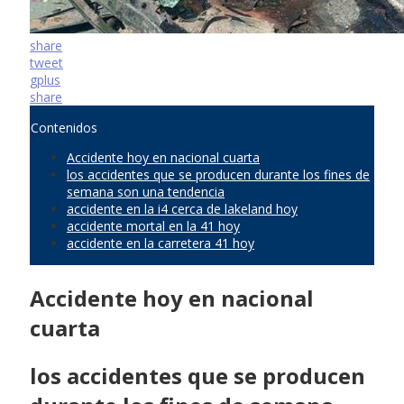
share
tweet
gplus
share
Contenidos
Accidente hoy en nacional cuarta
los accidentes que se producen durante los fines de
semana son una tendencia
accidente en la i4 cerca de lakeland hoy
accidente mortal en la 41 hoy
accidente en la carretera 41 hoy
Accidente hoy en nacional
cuarta
los accidentes que se producen