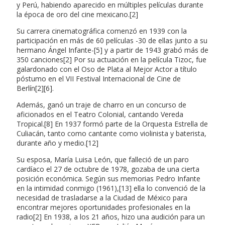
y Perú, habiendo aparecido en múltiples películas durante
la época de oro del cine mexicano.[2]
Su carrera cinematográfica comenzó en 1939 con la
participación en más de 60 películas -30 de ellas junto a su
hermano Ángel Infante-[5] y a partir de 1943 grabó más de
350 canciones[2] Por su actuación en la película Tizoc, fue
galardonado con el Oso de Plata al Mejor Actor a título
póstumo en el VII Festival Internacional de Cine de
Berlín[2][6].
Además, ganó un traje de charro en un concurso de
aficionados en el Teatro Colonial, cantando Vereda
Tropical.[8] En 1937 formó parte de la Orquesta Estrella de
Culiacán, tanto como cantante como violinista y baterista,
durante año y medio.[12]
Su esposa, María Luisa León, que falleció de un paro
cardíaco el 27 de octubre de 1978, gozaba de una cierta
posición económica. Según sus memorias Pedro Infante
en la intimidad conmigo (1961),[13] ella lo convenció de la
necesidad de trasladarse a la Ciudad de México para
encontrar mejores oportunidades profesionales en la
radio[2] En 1938, a los 21 años, hizo una audición para un