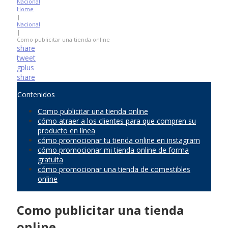
Nacional
Home
|
Nacional
|
Como publicitar una tienda online
share
tweet
gplus
share
Contenidos
Como publicitar una tienda online
cómo atraer a los clientes para que compren su
producto en línea
cómo promocionar tu tienda online en instagram
cómo promocionar mi tienda online de forma
gratuita
cómo promocionar una tienda de comestibles
online
Como publicitar una tienda
online