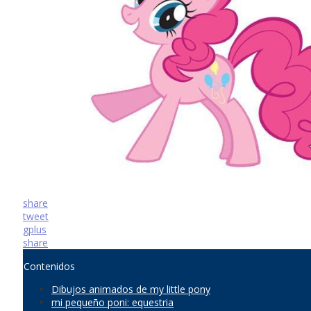
share
tweet
gplus
share
Contenidos
Dibujos animados de my little pony
mi pequeño poni: equestria