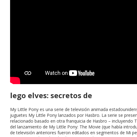
lego elves: secretos de
My Little Pony es una serie de televisión animada estadounid
juguetes My Little Pony lanzados por Hasbro. La serie se pres
relacionado basado en otra franquicia de Hasbro – incluyendo 
del lanzamiento de My Little Pony: The Movie (que había introdu
de televisión anteriores fueron editados en segmentos de Mi p