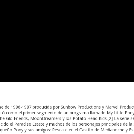
ense de 1986-1987 producida por Sunbow Productions y Marvel Produ
entó como el primer segmento de un programa llamado My Little Pony
The Glo Friends, MoonDreamers y los Potato Head Kids.[2] La serie s
cido el Paradise Estate y muchos de los personajes principales de la 
equeño Pony y sus amigos: Rescate en el Castillo de Medianoche y E