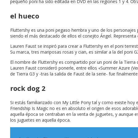
pequeño poni ha sido editada en DVD en las regiones 1 y 4. Otr
el hueco
Fluttershy es una poni pegaso hembra y uno de los personajes p
siendo el más destacado de ellos el conejito Ángel. Representa 
Lauren Faust se inspiró para crear a Fluttershy en el poni terres
Su marca, tres mariposas rosas y cian, es similar a la del poni 
El nombre de Fluttershy es compartido por un poni de la Tierra d
Lauren Faust consideró ponerle, entre ellos «Summer Azure (Ve
de Tierra G3 y -tras la salida de Faust de la serie- fue final
rock dog 2
Si estás familiarizado con My Little Pony tal y como existe hoy
Friendship Is Magic no es en absoluto el origen de esos adorab
aquella época se centraban en la venta de juguetes, y aunque 
los juguetes en aquella época.