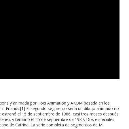
ctions y animada por Toei Animation y AKOM basada en los
 ‘n Friends.[1] El segundo segmento sería un dibujo animado no
e estrenó el 15 de septiembre de 1986, casi tres meses después
serie), y terminó el 25 de septiembre de 1987. Dos especiales
scape de Catrina. La serie completa de segmentos de Mi