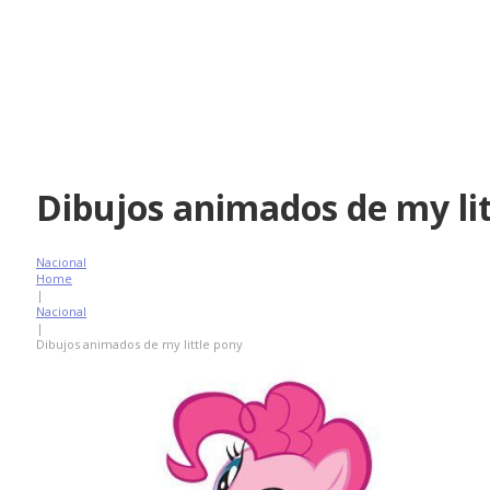
Dibujos animados de my li
Nacional
Home
|
Nacional
|
Dibujos animados de my little pony