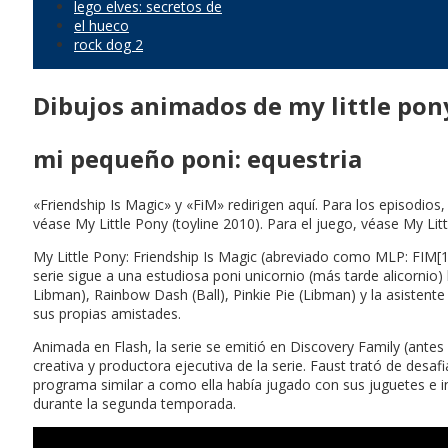
lego elves: secretos de
el hueco
rock dog 2
Dibujos animados de my little pon
mi pequeño poni: equestria
«Friendship Is Magic» y «FiM» redirigen aquí. Para los episodios
véase My Little Pony (toyline 2010). Para el juego, véase My Litt
My Little Pony: Friendship Is Magic (abreviado como MLP: FIM[10
serie sigue a una estudiosa poni unicornio (más tarde alicornio) 
Libman), Rainbow Dash (Ball), Pinkie Pie (Libman) y la asisten
sus propias amistades.
Animada en Flash, la serie se emitió en Discovery Family (ante
creativa y productora ejecutiva de la serie. Faust trató de des
programa similar a como ella había jugado con sus juguetes e in
durante la segunda temporada.