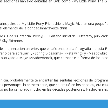
as secciones han sido editadas en DVD como «My Little Pony: The Glo
rincipales de My Little Pony Friendship is Magic. Vive en una pequeñ
el elemento de la bondad.Inhaltsverzeichnis
tre G1 de su infancia, Posey[5] El diseño inicial de Fluttershy, public
G2 Sky Skimmer.
e la generación anterior, que es aficionado a la fotografía. La guía 
rano para abreviar)», «Spring Blossoms», «Petalwing» y «Meadowbrook
mente otorgado a Mage Meadowbrook, que comparte la forma de los ojos
 en día, probablemente te encanten las sentidas lecciones del program
les personajes: la primera serie, que se emitió en los años 80, era 
eso no ha cambiado mucho en las décadas posteriores, Hasbro era esp