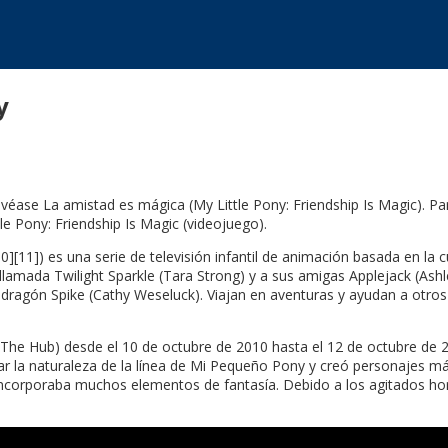
y
, véase La amistad es mágica (My Little Pony: Friendship Is Magic). P
le Pony: Friendship Is Magic (videojuego).
][11]) es una serie de televisión infantil de animación basada en la c
llamada Twilight Sparkle (Tara Strong) y a sus amigas Applejack (Ashle
te dragón Spike (Cathy Weseluck). Viajan en aventuras y ayudan a otr
s The Hub) desde el 10 de octubre de 2010 hasta el 12 de octubre de 
afiar la naturaleza de la línea de Mi Pequeño Pony y creó personajes 
corporaba muchos elementos de fantasía. Debido a los agitados horari