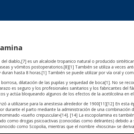
a
lamina
el diablo,[7] es un alcaloide tropanico natural o producido sintétic
as y vómitos postoperatorios.[8][1] También se utiliza a veces antes d
duran hasta 8 horas.[1] También se puede utilizar por vía oral y co
borrosa, dilatación de las pupilas y sequedad de boca[1]. No se re
barazo es seguro y los profesionales sanitarios y los fabricantes del 
s y actúa bloqueando algunos de los efectos de la acetilcolina en el
a utilizarse para la anestesia alrededor de 1900[11][12] En esta ép
 dolor durante el parto mediante la administración de una combinación
enominado «sueño crepuscular»[14]. [14] La escopolamina es también 
izado como drogas psicoactivas (conocidas como delirantes) debido a 
conocido como Scopolia, mientras que el nombre «hioscina» se deriv