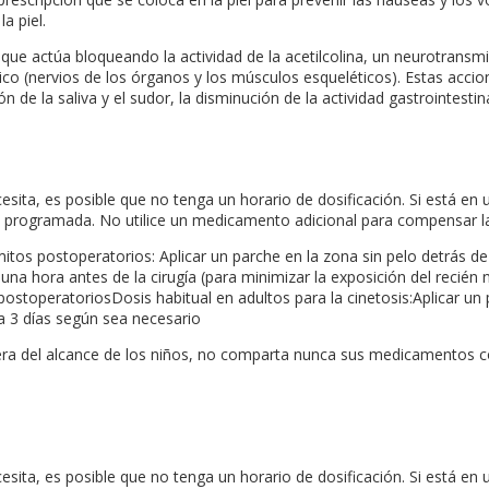
a piel.
que actúa bloqueando la actividad de la acetilcolina, un neurotransm
rico (nervios de los órganos y los músculos esqueléticos). Estas acc
ón de la saliva y el sudor, la disminución de la actividad gastrointesti
sita, es posible que no tenga un horario de dosificación. Si está en 
is programada. No utilice un medicamento adicional para compensar la
os postoperatorios: Aplicar un parche en la zona sin pelo detrás de 
a una hora antes de la cirugía (para minimizar la exposición del recié
stoperatoriosDosis habitual en adultos para la cinetosis:Aplicar un 
a 3 días según sea necesario
 del alcance de los niños, no comparta nunca sus medicamentos con
sita, es posible que no tenga un horario de dosificación. Si está en 