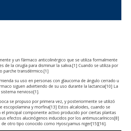
amente y un fármaco anticolinérgico que se utiliza formalmente
e la cirugía para disminuir la saliva.[1] Cuando se utiliza por
mo parche transdérmico.[1]
comienda su uso en personas con glaucoma de ángulo cerrado u
fármaco siguen advirtiendo de su uso durante la lactancia[10] La
 sistema nervioso[1].
oca se propuso por primera vez, y posteriormente se utilizó
 de escopolamina y morfina[13] Estos alcaloides, cuando se
el principal componente activo producido por ciertas plantas
sus efectos alucinógenos inducidos por los antimuscarínicos[8]
a de otro tipo conocido como Hyoscyamus niger[15][16].