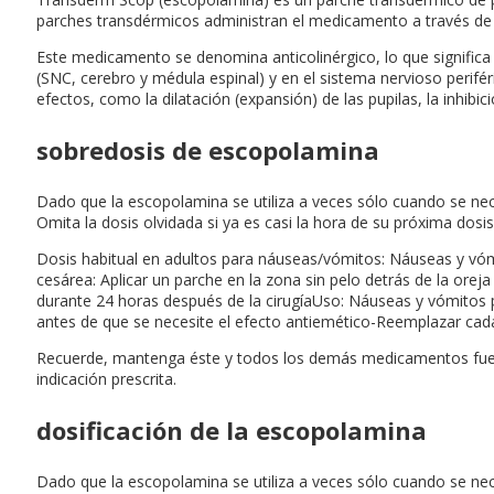
parches transdérmicos administran el medicamento a través de l
Este medicamento se denomina anticolinérgico, lo que significa 
(SNC, cerebro y médula espinal) y en el sistema nervioso perifé
efectos, como la dilatación (expansión) de las pupilas, la inhibici
sobredosis de escopolamina
Dado que la escopolamina se utiliza a veces sólo cuando se nece
Omita la dosis olvidada si ya es casi la hora de su próxima dos
Dosis habitual en adultos para náuseas/vómitos: Náuseas y vómit
cesárea: Aplicar un parche en la zona sin pelo detrás de la orej
durante 24 horas después de la cirugíaUso: Náuseas y vómitos po
antes de que se necesite el efecto antiemético-Reemplazar cad
Recuerde, mantenga éste y todos los demás medicamentos fuera
indicación prescrita.
dosificación de la escopolamina
Dado que la escopolamina se utiliza a veces sólo cuando se nece