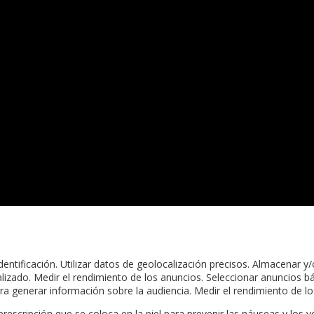
dentificación. Utilizar datos de geolocalización precisos. Almacenar y
lizado. Medir el rendimiento de los anuncios. Seleccionar anuncios bá
ra generar información sobre la audiencia. Medir el rendimiento de lo
scripción que se coloca en la piel para prevenir las náuseas y los 