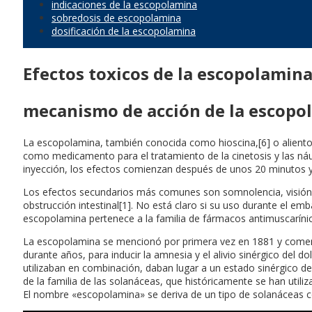
indicaciones de la escopolamina
sobredosis de escopolamina
dosificación de la escopolamina
Efectos toxicos de la escopolamin
mecanismo de acción de la escopo
La escopolamina, también conocida como hioscina,[6] o aliento d
como medicamento para el tratamiento de la cinetosis y las náuse
inyección, los efectos comienzan después de unos 20 minutos y 
Los efectos secundarios más comunes son somnolencia, visión 
obstrucción intestinal[1]. No está claro si su uso durante el em
escopolamina pertenece a la familia de fármacos antimuscarínico
La escopolamina se mencionó por primera vez en 1881 y comenzó 
durante años, para inducir la amnesia y el alivio sinérgico del
utilizaban en combinación, daban lugar a un estado sinérgico d
de la familia de las solanáceas, que históricamente se han util
El nombre «escopolamina» se deriva de un tipo de solanáceas 