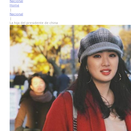
Nacional
Home
|
Nacional
|
La hija del presidente de china