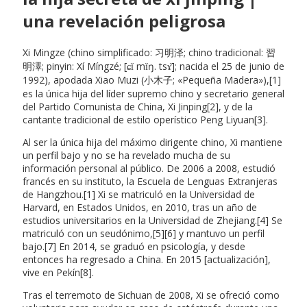
una revelación peligrosa
Xi Mingze (chino simplificado: 习明泽; chino tradicional: 習
明澤; pinyin: Xí Míngzé; [ɕǐ mǐŋ. tsɤ̌]; nacida el 25 de junio de
1992), apodada Xiao Muzi (小木子; «Pequeña Madera»),[1]
es la única hija del líder supremo chino y secretario general
del Partido Comunista de China, Xi Jinping[2], y de la
cantante tradicional de estilo operístico Peng Liyuan[3].
Al ser la única hija del máximo dirigente chino, Xi mantiene
un perfil bajo y no se ha revelado mucha de su
información personal al público. De 2006 a 2008, estudió
francés en su instituto, la Escuela de Lenguas Extranjeras
de Hangzhou.[1] Xi se matriculó en la Universidad de
Harvard, en Estados Unidos, en 2010, tras un año de
estudios universitarios en la Universidad de Zhejiang.[4] Se
matriculó con un seudónimo,[5][6] y mantuvo un perfil
bajo.[7] En 2014, se graduó en psicología, y desde
entonces ha regresado a China. En 2015 [actualización],
vive en Pekín[8].
Tras el terremoto de Sichuan de 2008, Xi se ofreció como