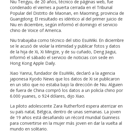
Niu Tengyu, de 20 años, técnico de páginas web, fue
condenado el viernes a puerta cerrada en el Tribunal
Popular del Distrito de Maonan, en Maoming, provincia de
Guangdong. El resultado es idéntico al del primer juicio de
Niu en diciembre, según informó el domingo el servicio
chino de Voice of America.
Niu trabajaba como técnico del sitio EsuWiki. En diciembre
se le acusó de violar la intimidad y publicar fotos y datos
de la hija de Xi, Xi Mingze, y de su cuñado, Deng Jiagui,
informó el sábado el servicio de noticias con sede en
Hong Kong Apple Daily.
Xiao Yanrui, fundador de EsuWiki, declaró a la agencia
japonesa Kyodo News que los datos de Xi se publicaron
en un sitio que no estaba bajo la dirección de Niu. Alguien
de fuera de China compró los datos a un policía chino por
6.000 yuanes, o 924 dólares, dijo Xiao.
La piloto adolescente Zara Rutherford espera aterrizar en
su país natal, Bélgica, dentro de unas semanas. La joven
de 19 años está desafiando un récord mundial Guinness
para convertirse en la mujer más joven en dar la vuelta al
mundo en solitario.