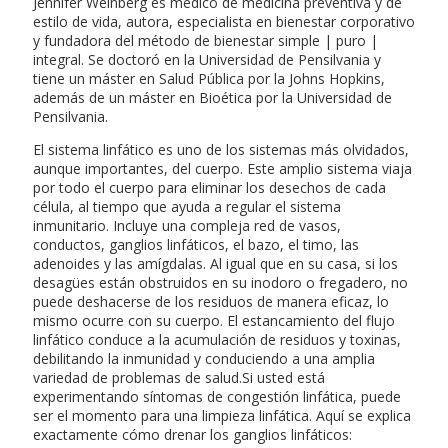
Jennifer Weinberg es médico de medicina preventiva y de
estilo de vida, autora, especialista en bienestar corporativo
y fundadora del método de bienestar simple | puro |
integral. Se doctoró en la Universidad de Pensilvania y
tiene un máster en Salud Pública por la Johns Hopkins,
además de un máster en Bioética por la Universidad de
Pensilvania.
El sistema linfático es uno de los sistemas más olvidados,
aunque importantes, del cuerpo. Este amplio sistema viaja
por todo el cuerpo para eliminar los desechos de cada
célula, al tiempo que ayuda a regular el sistema
inmunitario. Incluye una compleja red de vasos,
conductos, ganglios linfáticos, el bazo, el timo, las
adenoides y las amígdalas. Al igual que en su casa, si los
desagües están obstruidos en su inodoro o fregadero, no
puede deshacerse de los residuos de manera eficaz, lo
mismo ocurre con su cuerpo. El estancamiento del flujo
linfático conduce a la acumulación de residuos y toxinas,
debilitando la inmunidad y conduciendo a una amplia
variedad de problemas de salud.Si usted está
experimentando síntomas de congestión linfática, puede
ser el momento para una limpieza linfática. Aquí se explica
exactamente cómo drenar los ganglios linfáticos: