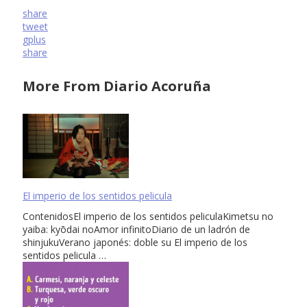
share
tweet
gplus
share
More From Diario Acoruña
El imperio de los sentidos pelicula
ContenidosEl imperio de los sentidos peliculaKimetsu no
yaiba: kyōdai noAmor infinitoDiario de un ladrón de
shinjukuVerano japonés: doble su El imperio de los
sentidos pelicula …