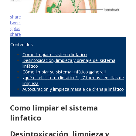
share
tweet
gplus
share
Contenidos
Como limpiar el sistema linfatico
Desintoxicación, limpieza y drenaje del sistema
linfático
Cómo limpiar su sistema linfático ¡¡¡ahora!!!
¿qué es el sistema linfático? | 7 formas sencillas de
limpieza
Autocuración y limpieza masaje de drenaje linfático
Como limpiar el sistema
linfatico
Desintoxicación, limpieza y