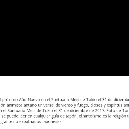
 al próximo Año Nuevo en el Santuario Meiji de Tokio el 31 de diciem
n animista antaño universal de viento y fuego, dioses y espíritus an
en el Santuario Meiji de Tokio el 31 de diciembre de 2017. Foto de T
mo se puede leer en cualquier guía de Japón, el sintoísmo es la religió
igrantes o expatriados japoneses.