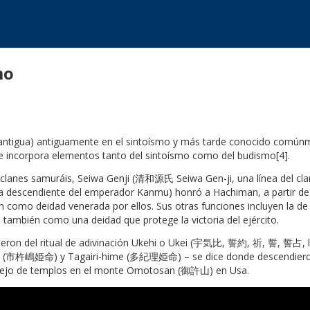
mo
ta antigua) antiguamente en el sintoísmo y más tarde conocido co
] que incorpora elementos tanto del sintoísmo como del budismo[4].
 clanes samuráis, Seiwa Genji (清和源氏 Seiwa Gen-ji, una línea del c
a descendiente del emperador Kanmu) honró a Hachiman, a partir de lo 
mo deidad venerada por ellos. Sus otras funciones incluyen la de de
s, también como una deidad que protege la victoria del ejército.
 del ritual de adivinación Ukehi o Ukei (宇気比, 誓約, 祈, 誓, 誓占, lit. 
e (市杵嶋姫命) y Tagairi-hime (多紀理姫命) – se dice donde descendieron
mplejo de templos en el monte Omotosan (御許山) en Usa.