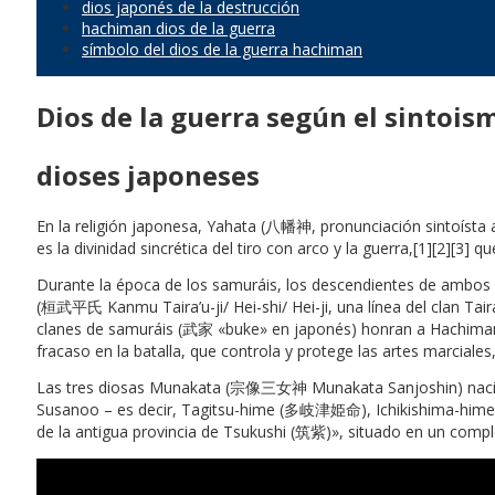
dios japonés de la destrucción
hachiman dios de la guerra
símbolo del dios de la guerra hachiman
Dios de la guerra según el sintois
dioses japoneses
En la religión japonesa, Yahata (八幡神, pronunciación sintoís
es la divinidad sincrética del tiro con arco y la guerra,[1][2][3
Durante la época de los samuráis, los descendientes de ambos
(桓武平氏 Kanmu Taira’u-ji/ Hei-shi/ Hei-ji, una línea del clan Tair
clanes de samuráis (武家 «buke» en japonés) honran a Hachiman co
fracaso en la batalla, que controla y protege las artes marciale
Las tres diosas Munakata (宗像三女神 Munakata Sanjoshin) nacieron
Susanoo – es decir, Tagitsu-hime (多岐津姫命), Ichikishima-him
de la antigua provincia de Tsukushi (筑紫)», situado en un co