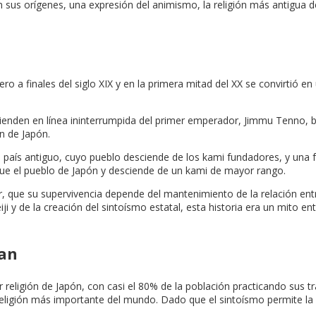
sus orígenes, una expresión del animismo, la religión más antigua de
 a finales del siglo XIX y en la primera mitad del XX se convirtió en u
cienden en línea ininterrumpida del primer emperador, Jimmu Tenno,
n de Japón.
 país antiguo, cuyo pueblo desciende de los kami fundadores, y una f
que el pueblo de Japón y desciende de un kami de mayor rango.
er, que su supervivencia depende del mantenimiento de la relación en
ji y de la creación del sintoísmo estatal, esta historia era un mito e
man
r religión de Japón, con casi el 80% de la población practicando sus 
a religión más importante del mundo. Dado que el sintoísmo permite 