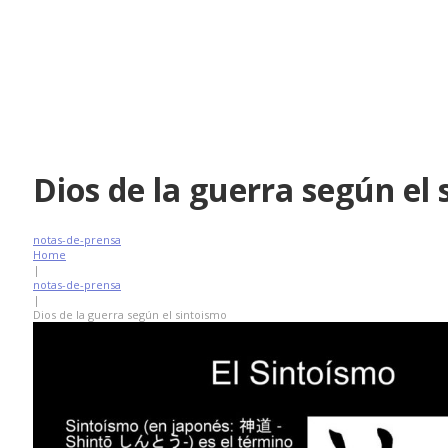
Dios de la guerra según el
notas-de-prensa
Home
|
notas-de-prensa
|
Dios de la guerra según el sintoismo