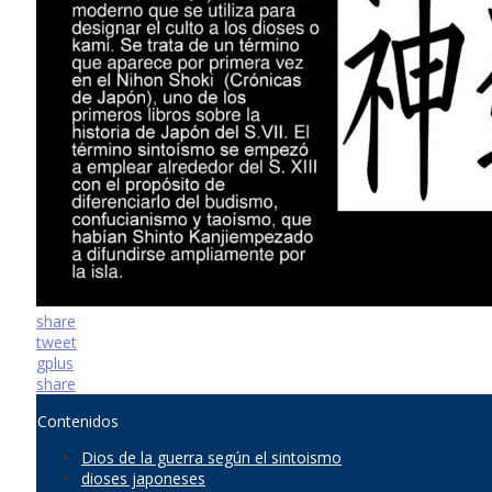
share
tweet
gplus
share
Contenidos
Dios de la guerra según el sintoismo
dioses japoneses