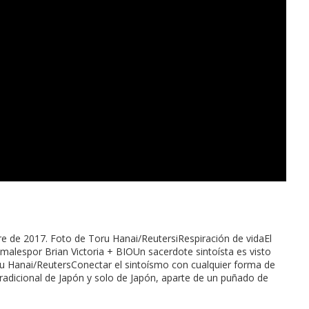
bre de 2017. Foto de Toru Hanai/ReutersiRespiración de vidaEl
imalespor Brian Victoria + BIOUn sacerdote sintoísta es visto
oru Hanai/ReutersConectar el sintoísmo con cualquier forma de
n tradicional de Japón y solo de Japón, aparte de un puñado de