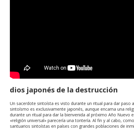
dios japonés de la destrucción
Un sacerdote sintoísta es visto durante un ritual para dar paso
sintoísmo es exclusivamente japonés, aunque encarna una religió
durante un ritual para dar la bienvenida al próximo Año Nuevo 
«religión universal» parecería una tontería. Al fin y al cabo, co
santuarios sintoístas en países con grandes poblaciones de inm