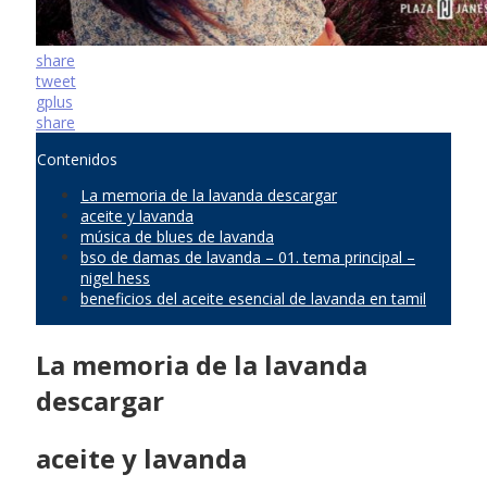
share
tweet
gplus
share
Contenidos
La memoria de la lavanda descargar
aceite y lavanda
música de blues de lavanda
bso de damas de lavanda – 01. tema principal –
nigel hess
beneficios del aceite esencial de lavanda en tamil
La memoria de la lavanda
descargar
aceite y lavanda