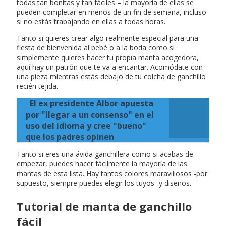
todas tan bonitas y tan fáciles – la mayoría de ellas se
pueden completar en menos de un fin de semana, incluso
si no estás trabajando en ellas a todas horas.
Tanto si quieres crear algo realmente especial para una
fiesta de bienvenida al bebé o a la boda como si
simplemente quieres hacer tu propia manta acogedora,
aquí hay un patrón que te va a encantar. Acomódate con
una pieza mientras estás debajo de tu colcha de ganchillo
recién tejida.
El ex presidente Albor apuesta
por "llegar a un consenso" en el
uso del idioma y cree "bueno"
que los padres opinen
Tanto si eres una ávida ganchillera como si acabas de
empezar, puedes hacer fácilmente la mayoría de las
mantas de esta lista. Hay tantos colores maravillosos -por
supuesto, siempre puedes elegir los tuyos- y diseños.
Tutorial de manta de ganchillo
fácil