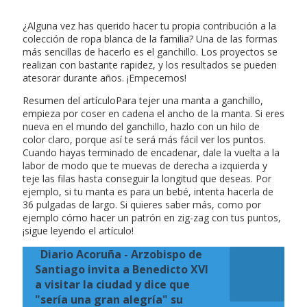
¿Alguna vez has querido hacer tu propia contribución a la
colección de ropa blanca de la familia? Una de las formas
más sencillas de hacerlo es el ganchillo. Los proyectos se
realizan con bastante rapidez, y los resultados se pueden
atesorar durante años. ¡Empecemos!
Resumen del artículoPara tejer una manta a ganchillo,
empieza por coser en cadena el ancho de la manta. Si eres
nueva en el mundo del ganchillo, hazlo con un hilo de
color claro, porque así te será más fácil ver los puntos.
Cuando hayas terminado de encadenar, dale la vuelta a la
labor de modo que te muevas de derecha a izquierda y
teje las filas hasta conseguir la longitud que deseas. Por
ejemplo, si tu manta es para un bebé, intenta hacerla de
36 pulgadas de largo. Si quieres saber más, como por
ejemplo cómo hacer un patrón en zig-zag con tus puntos,
¡sigue leyendo el artículo!
Diario Acoruña - Arzobispo de
Santiago invita a Benedicto XVI
a visitar la ciudad y dice que
"sería una gran alegría" su