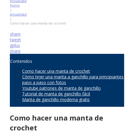
Actualidad
Home
|
Actualidad
|
Como hacer una manta de crochet
share
tweet
gplus
share
Contenidos
Como hacer una manta de crochet
Cómo tejer una manta a ganchillo para principiantes
paso a paso con fotos
Youtube patrones de manta de ganchillo
Tutorial de manta de ganchillo fácil
Manta de ganchillo moderna gratis
Como hacer una manta de
crochet