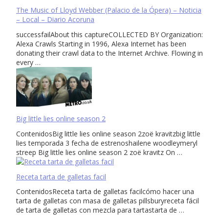
The Music of Lloyd Webber (Palacio de la Ópera) – Noticia
– Local – Diario Acoruna
successfailAbout this captureCOLLECTED BY Organization:
Alexa Crawls Starting in 1996, Alexa Internet has been
donating their crawl data to the Internet Archive. Flowing in
every …
Big little lies online season 2
ContenidosBig little lies online season 2zoë kravitzbig little
lies temporada 3 fecha de estrenoshailene woodleymeryl
streep Big little lies online season 2 zoë kravitz On …
Receta tarta de galletas facil
ContenidosReceta tarta de galletas facilcómo hacer una
tarta de galletas con masa de galletas pillsburyreceta fácil
de tarta de galletas con mezcla para tartastarta de …