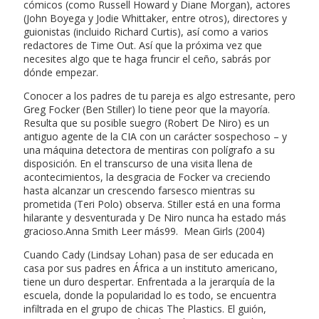
cómicos (como Russell Howard y Diane Morgan), actores
(John Boyega y Jodie Whittaker, entre otros), directores y
guionistas (incluido Richard Curtis), así como a varios
redactores de Time Out. Así que la próxima vez que
necesites algo que te haga fruncir el ceño, sabrás por
dónde empezar.
Conocer a los padres de tu pareja es algo estresante, pero
Greg Focker (Ben Stiller) lo tiene peor que la mayoría.
Resulta que su posible suegro (Robert De Niro) es un
antiguo agente de la CIA con un carácter sospechoso – y
una máquina detectora de mentiras con polígrafo a su
disposición. En el transcurso de una visita llena de
acontecimientos, la desgracia de Focker va creciendo
hasta alcanzar un crescendo farsesco mientras su
prometida (Teri Polo) observa. Stiller está en una forma
hilarante y desventurada y De Niro nunca ha estado más
gracioso.Anna Smith Leer más99. Mean Girls (2004)
Cuando Cady (Lindsay Lohan) pasa de ser educada en
casa por sus padres en África a un instituto americano,
tiene un duro despertar. Enfrentada a la jerarquía de la
escuela, donde la popularidad lo es todo, se encuentra
infiltrada en el grupo de chicas The Plastics. El guión,