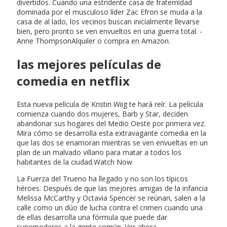
divertidos. Cuando una estridente casa de fraternidad
dominada por el musculoso líder Zac Efron se muda a la
casa de al lado, los vecinos buscan inicialmente llevarse
bien, pero pronto se ven envueltos en una guerra total. -
Anne ThompsonAlquiler o compra en Amazon.
las mejores películas de
comedia en netflix
Esta nueva película de Kristin Wiig te hará reír. La película
comienza cuando dos mujeres, Barb y Star, deciden
abandonar sus hogares del Medio Oeste por primera vez.
Mira cómo se desarrolla esta extravagante comedia en la
que las dos se enamoran mientras se ven envueltas en un
plan de un malvado villano para matar a todos los
habitantes de la ciudad.Watch Now
La Fuerza del Trueno ha llegado y no son los típicos
héroes. Después de que las mejores amigas de la infancia
Melissa McCarthy y Octavia Spencer se reúnan, salen a la
calle como un dúo de lucha contra el crimen cuando una
de ellas desarrolla una fórmula que puede dar
superpoderes a la gente común. Ver ahora