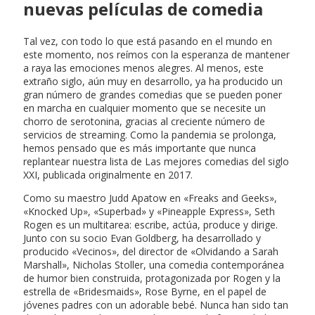
nuevas películas de comedia
Tal vez, con todo lo que está pasando en el mundo en
este momento, nos reímos con la esperanza de mantener
a raya las emociones menos alegres. Al menos, este
extraño siglo, aún muy en desarrollo, ya ha producido un
gran número de grandes comedias que se pueden poner
en marcha en cualquier momento que se necesite un
chorro de serotonina, gracias al creciente número de
servicios de streaming. Como la pandemia se prolonga,
hemos pensado que es más importante que nunca
replantear nuestra lista de Las mejores comedias del siglo
XXI, publicada originalmente en 2017.
Como su maestro Judd Apatow en «Freaks and Geeks»,
«Knocked Up», «Superbad» y «Pineapple Express», Seth
Rogen es un multitarea: escribe, actúa, produce y dirige.
Junto con su socio Evan Goldberg, ha desarrollado y
producido «Vecinos», del director de «Olvidando a Sarah
Marshall», Nicholas Stoller, una comedia contemporánea
de humor bien construida, protagonizada por Rogen y la
estrella de «Bridesmaids», Rose Byrne, en el papel de
jóvenes padres con un adorable bebé. Nunca han sido tan