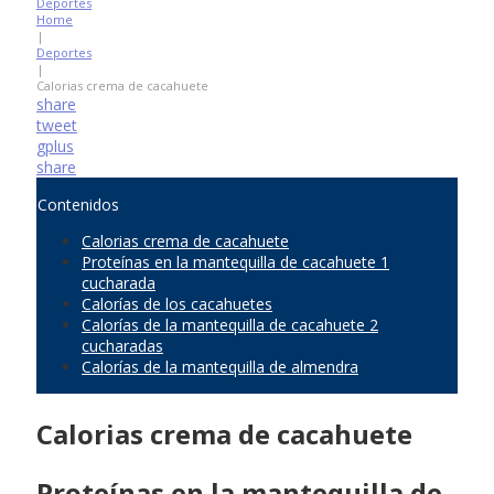
Deportes
Home
|
Deportes
|
Calorias crema de cacahuete
share
tweet
gplus
share
Contenidos
Calorias crema de cacahuete
Proteínas en la mantequilla de cacahuete 1
cucharada
Calorías de los cacahuetes
Calorías de la mantequilla de cacahuete 2
cucharadas
Calorías de la mantequilla de almendra
Calorias crema de cacahuete
Proteínas en la mantequilla de