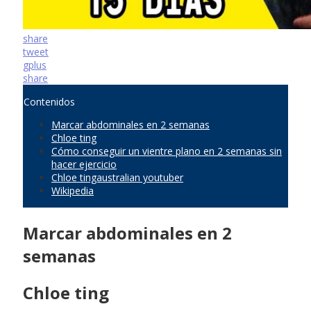
share
tweet
gplus
share
Contenidos
Marcar abdominales en 2 semanas
Chloe ting
Cómo conseguir un vientre plano en 2 semanas sin
hacer ejercicio
Chloe tingaustralian youtuber
Wikipedia
Marcar abdominales en 2
semanas
Chloe ting