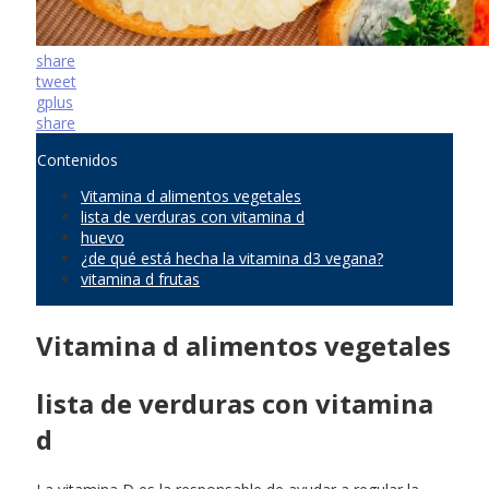
share
tweet
gplus
share
Contenidos
Vitamina d alimentos vegetales
lista de verduras con vitamina d
huevo
¿de qué está hecha la vitamina d3 vegana?
vitamina d frutas
Vitamina d alimentos vegetales
lista de verduras con vitamina
d