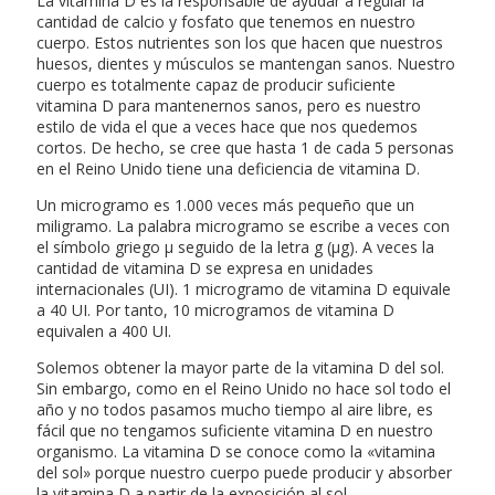
La vitamina D es la responsable de ayudar a regular la
cantidad de calcio y fosfato que tenemos en nuestro
cuerpo. Estos nutrientes son los que hacen que nuestros
huesos, dientes y músculos se mantengan sanos. Nuestro
cuerpo es totalmente capaz de producir suficiente
vitamina D para mantenernos sanos, pero es nuestro
estilo de vida el que a veces hace que nos quedemos
cortos. De hecho, se cree que hasta 1 de cada 5 personas
en el Reino Unido tiene una deficiencia de vitamina D.
Un microgramo es 1.000 veces más pequeño que un
miligramo. La palabra microgramo se escribe a veces con
el símbolo griego μ seguido de la letra g (μg). A veces la
cantidad de vitamina D se expresa en unidades
internacionales (UI). 1 microgramo de vitamina D equivale
a 40 UI. Por tanto, 10 microgramos de vitamina D
equivalen a 400 UI.
Solemos obtener la mayor parte de la vitamina D del sol.
Sin embargo, como en el Reino Unido no hace sol todo el
año y no todos pasamos mucho tiempo al aire libre, es
fácil que no tengamos suficiente vitamina D en nuestro
organismo. La vitamina D se conoce como la «vitamina
del sol» porque nuestro cuerpo puede producir y absorber
la vitamina D a partir de la exposición al sol.