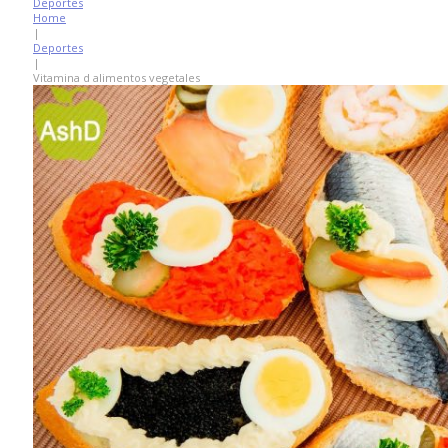
Deportes
Home
|
Deportes
|
Vitamina d alimentos vegetales