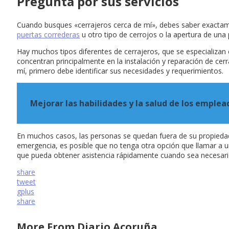
Pregunta por sus servicios
Cuando busques «cerrajeros cerca de mí», debes saber exactamen
puertas correderas
u otro tipo de cerrojos o la apertura de una
Hay muchos tipos diferentes de cerrajeros, que se especializan 
concentran principalmente en la instalación y reparación de cer
mí, primero debe identificar sus necesidades y requerimientos.
Mejorar las habilidades y la salud de los emple
En muchos casos, las personas se quedan fuera de su propiedad 
emergencia, es posible que no tenga otra opción que llamar a u
que pueda obtener asistencia rápidamente cuando sea necesari
share
tweet
gplus
share
More From Diario Acoruña