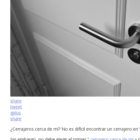
share
tweet
gplus
share
¿Cerrajeros cerca de mí? No es difícil encontrar un cerrajero e
Sin embargo, no debe elegir el primer “
cerrajero cerca de mí
» 