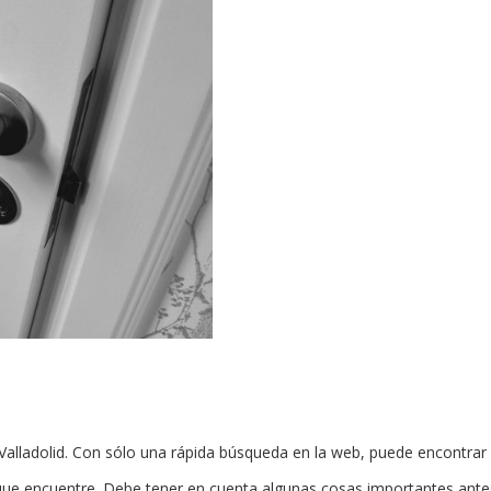
n Valladolid. Con sólo una rápida búsqueda en la web, puede encontrar
que encuentre. Debe tener en cuenta algunas cosas importantes ante