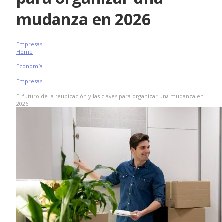
mudanza en 2026
Empresas
Home
|
Economía
|
Empresas
|
El futuro de la reubicación y las claves para organizar una mudanza en
2026