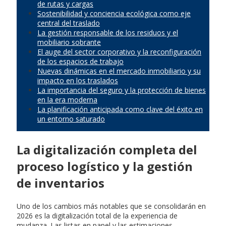
de rutas y cargas
Sostenibilidad y conciencia ecológica como eje
central del traslado
La gestión responsable de los residuos y el
mobiliario sobrante
El auge del sector corporativo y la reconfiguración
de los espacios de trabajo
Nuevas dinámicas en el mercado inmobiliario y su
impacto en los traslados
La importancia del seguro y la protección de bienes
en la era moderna
La planificación anticipada como clave del éxito en
un entorno saturado
La digitalización completa del
proceso logístico y la gestión
de inventarios
Uno de los cambios más notables que se consolidarán en
2026 es la digitalización total de la experiencia de
mudanza. Las listas en papel y las estimaciones