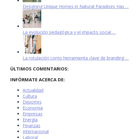
Designing Unique Homes in Natural Paradises Has …
La evolución pedagógica y el impacto social …
La rotulación como herramienta clave de branding …
ÚLTIMOS COMENTARIOS:
INFÓRMATE ACERCA DE:
Actualidad
Cultura
Deportes
Economía
Empresas
Energía
Finanzas
Internacional
Laboral