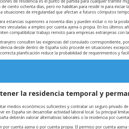
zaciones de residencia es el punto de partida para cualquier trámite 
e ciento ochenta días, pero no habilitan para residir ni para iniciar 
 a situaciones de irregularidad que afectan a futuros cómputos tempo
ra estancias superiores a noventa días y pueden incluir o no la posib
iones vinculadas a empleo por cuenta ajena o propia. En los últimos a
iten compatibilizar trabajo remoto para empresas extranjeras con la
xtranjero consulten las exigencias del consulado correspondiente, porq
idencia desde dentro de España solo procede en situaciones excepciona
orrecta planificación reduce la probabilidad de requerimientos y facil
tener la residencia temporal y perman
itar medios económicos suficientes y contratar un seguro privado de s
 en España sin desarrollar actividad laboral local. Su principal limita
aña deberán valorar alternativas laborales o la residencia por cuenta
 por cuenta ajena o por cuenta propia. El permiso por cuenta ajena su