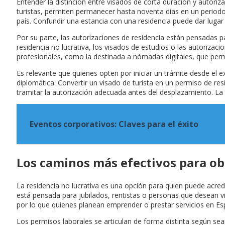
Entender la distinción entre visados de corta duración y autori
turistas, permiten permanecer hasta noventa días en un periodo d
país. Confundir una estancia con una residencia puede dar lugar
Por su parte, las autorizaciones de residencia están pensadas pa
residencia no lucrativa, los visados de estudios o las autorizac
profesionales, como la destinada a nómadas digitales, que perm
Es relevante que quienes opten por iniciar un trámite desde el e
diplomática. Convertir un visado de turista en un permiso de res
tramitar la autorización adecuada antes del desplazamiento. La c
Eventos corporativos: Claves para el éxito
Los caminos más efectivos para ob
La residencia no lucrativa es una opción para quien puede acred
está pensada para jubilados, rentistas o personas que desean vivir
por lo que quienes planean emprender o prestar servicios en Esp
Los permisos laborales se articulan de forma distinta según sean