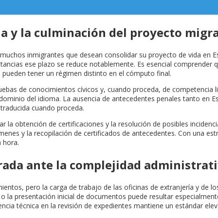
a y la culminación del proyecto migr
e muchos inmigrantes que desean consolidar su proyecto de vida en Esp
tancias ese plazo se reduce notablemente. Es esencial comprender q
pueden tener un régimen distinto en el cómputo final.
uebas de conocimientos cívicos y, cuando proceda, de competencia lin
dominio del idioma. La ausencia de antecedentes penales tanto en Es
 traducida cuando proceda.
ar la obtención de certificaciones y la resolución de posibles incidenc
ámenes y la recopilación de certificados de antecedentes. Con una es
a hora.
etrada ante la complejidad administra
entos, pero la carga de trabajo de las oficinas de extranjería y de l
ero o la presentación inicial de documentos puede resultar especialme
encia técnica en la revisión de expedientes mantiene un estándar ele