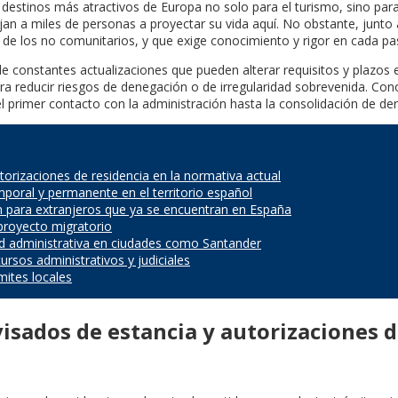
stinos más atractivos de Europa no solo para el turismo, sino para e
jan a miles de personas a proyectar su vida aquí. No obstante, junto 
r de los no comunitarios, y que exige conocimiento y rigor en cada pa
de constantes actualizaciones que pueden alterar requisitos y plazos e
ra reducir riesgos de denegación o de irregularidad sobrevenida. Conoc
el primer contacto con la administración hasta la consolidación de de
torizaciones de residencia en la normativa actual
poral y permanente en el territorio español
n para extranjeros que ya se encuentran en España
 proyecto migratorio
dad administrativa en ciudades como Santander
rsos administrativos y judiciales
mites locales
isados de estancia y autorizaciones d