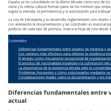
España se ha consolidado en la última década como uno de los de
clima y la oferta cultural forman parte de los motivos que empu
regula la entrada, la permanencia y la autorización para trabaja
La Ley de Extranjería y su desarrollo reglamentario son objeto 
con antelación la documentación y las solicitudes es esencial pa
jurídicos de cada tipo de permiso, marca la hoja de ruta desde 
Contenidos
Diferencias fundamentales entre visados de estancia y au
Los caminos más efectivos para obtener la residencia tem
El arraigo como mecanismo excepcional de regularizació
El proceso de nacionalidad española y la culminación del
La importancia de la asistencia letrada ante la compleji
Problemas frecuentes y cómo solucionarlos mediante recu
Consideraciones finales sobre la documentación y los trá
Diferencias fundamentales entre v
actual