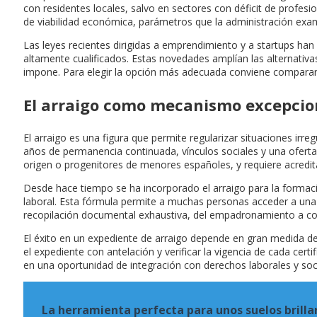
con residentes locales, salvo en sectores con déficit de profesi
de viabilidad económica, parámetros que la administración exam
Las leyes recientes dirigidas a emprendimiento y a startups han 
altamente cualificados. Estas novedades amplían las alternativa
impone. Para elegir la opción más adecuada conviene comparar re
El arraigo como mecanismo excepcion
El arraigo es una figura que permite regularizar situaciones irre
años de permanencia continuada, vínculos sociales y una oferta 
origen o progenitores de menores españoles, y requiere acredita
Desde hace tiempo se ha incorporado el arraigo para la formaci
laboral. Esta fórmula permite a muchas personas acceder a una a
recopilación documental exhaustiva, del empadronamiento a cont
El éxito en un expediente de arraigo depende en gran medida de 
el expediente con antelación y verificar la vigencia de cada ce
en una oportunidad de integración con derechos laborales y soc
La herramienta perfecta para unos suelos brill