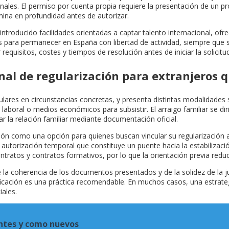
onales. El permiso por cuenta propia requiere la presentación de un pro
ina en profundidad antes de autorizar.
introducido facilidades orientadas a captar talento internacional, of
s para permanecer en España con libertad de actividad, siempre que s
quisitos, costes y tiempos de resolución antes de iniciar la solicitud
al de regularización para extranjeros 
gulares en circunstancias concretas, y presenta distintas modalidades se
laboral o medios económicos para subsistir. El arraigo familiar se d
r la relación familiar mediante documentación oficial.
ón como una opción para quienes buscan vincular su regularización a 
utorización temporal que constituye un puente hacia la estabilización
ratos y contratos formativos, por lo que la orientación previa redu
la coherencia de los documentos presentados y de la solidez de la just
rtificación es una práctica recomendable. En muchos casos, una estrat
iales.
antes y como nuevos