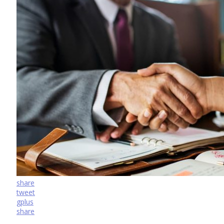
share
tweet
gplus
share