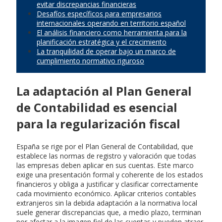
evitar discrepancias financieras
Desafíos específicos para empresarios
internacionales operando en territorio español
El análisis financiero como herramienta para la
planificación estratégica y el crecimiento
La tranquilidad de operar bajo un marco de
cumplimiento normativo riguroso
La adaptación al Plan General
de Contabilidad es esencial
para la regularización fiscal
España se rige por el Plan General de Contabilidad, que
establece las normas de registro y valoración que todas
las empresas deben aplicar en sus cuentas. Este marco
exige una presentación formal y coherente de los estados
financieros y obliga a justificar y clasificar correctamente
cada movimiento económico. Aplicar criterios contables
extranjeros sin la debida adaptación a la normativa local
suele generar discrepancias que, a medio plazo, terminan
por afectar a la imagen fiel de las cuentas y pueden atraer