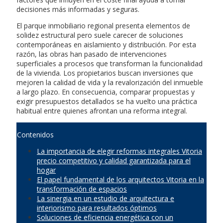
decisiones más informadas y seguras.
El parque inmobiliario regional presenta elementos de
solidez estructural pero suele carecer de soluciones
contemporáneas en aislamiento y distribución. Por esta
razón, las obras han pasado de intervenciones
superficiales a procesos que transforman la funcionalidad
de la vivienda. Los propietarios buscan inversiones que
mejoren la calidad de vida y la revalorización del inmueble
a largo plazo. En consecuencia, comparar propuestas y
exigir presupuestos detallados se ha vuelto una práctica
habitual entre quienes afrontan una reforma integral.
Contenidos
La importancia de elegir reformas integrales Vitoria
precio competitivo y calidad garantizada para el
hogar
El papel fundamental de los arquitectos Vitoria en la
transformación de espacios
La sinergia en un estudio de arquitectura e
interiorismo para resultados óptimos
Soluciones de eficiencia energética con un