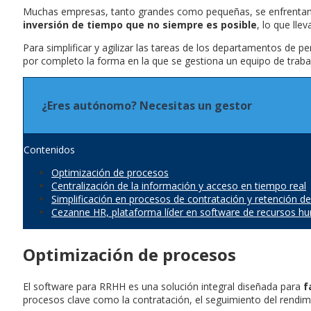
Muchas empresas, tanto grandes como pequeñas, se enfrentan a
inversión de tiempo que no siempre es posible
, lo que lle
Para simplificar y agilizar las tareas de los departamentos de p
por completo la forma en la que se gestiona un equipo de traba
¿Eres autónomo? Necesitas un gestor
Contenidos
Optimización de procesos
Centralización de la información y acceso en tiempo real
Simplificación en procesos de contratación y retención de
Cezanne HR, plataforma líder en software de recursos 
Optimización de procesos
El software para RRHH es una solución integral diseñada para
f
procesos clave como la contratación, el seguimiento del rendimi