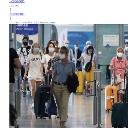
Economía
Home
|
Economía
|
Numero de turistas en españa