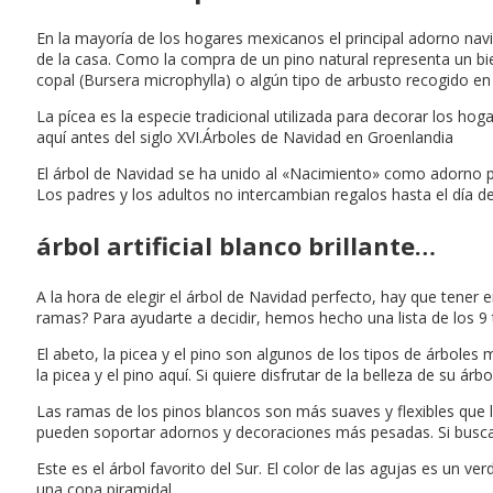
En la mayoría de los hogares mexicanos el principal adorno nav
de la casa. Como la compra de un pino natural representa un bien
copal (Bursera microphylla) o algún tipo de arbusto recogido 
La pícea es la especie tradicional utilizada para decorar los hog
aquí antes del siglo XVI.Árboles de Navidad en Groenlandia
El árbol de Navidad se ha unido al «Nacimiento» como adorno p
Los padres y los adultos no intercambian regalos hasta el día 
árbol artificial blanco brillante…
A la hora de elegir el árbol de Navidad perfecto, hay que tener
ramas? Para ayudarte a decidir, hemos hecho una lista de los 9 
El abeto, la picea y el pino son algunos de los tipos de árbole
la picea y el pino aquí. Si quiere disfrutar de la belleza de su ár
Las ramas de los pinos blancos son más suaves y flexibles que la
pueden soportar adornos y decoraciones más pesadas. Si buscas 
Este es el árbol favorito del Sur. El color de las agujas es un 
una copa piramidal.