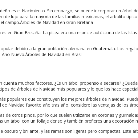
ideño es el Nacimiento. Sin embargo, se puede incorporar un árbol d
 de lujo para la mayoría de las familias mexicanas, el arbolito típico
en el campo.Árboles de Navidad en Gran Bretaña
ares en Gran Bretaña. La pícea era una especie autóctona de las Islas 
opular debido a la gran población alemana en Guatemala. Los regalos
de Año Nuevo.Árboles de Navidad en Brasil
 en cuenta muchos factores. ¿Es un árbol propenso a secarse? ¿Queda 
tipos de árboles de Navidad más populares y lo que los hace especial
s más populares que constituyen los mejores árboles de Navidad. Pued
bol de Navidad favorito año tras año, considere las ventajas de los árbo
s de otros pinos, por lo que suelen utilizarse en coronas y guirnaldas
un árbol con un follaje denso y también prefieres una decoración mín
verde oscuro y brillante, y las ramas son ligeras pero compactas. Est