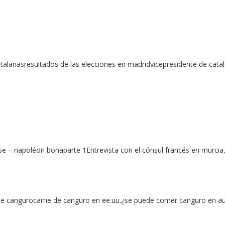
talanasresultados de las elecciones en madridvicepresidente de catal
se – napoléon bonaparte 1Entrevista con el cónsul francés en murci
de cangurocarne de canguro en ee.uu.¿se puede comer canguro en au