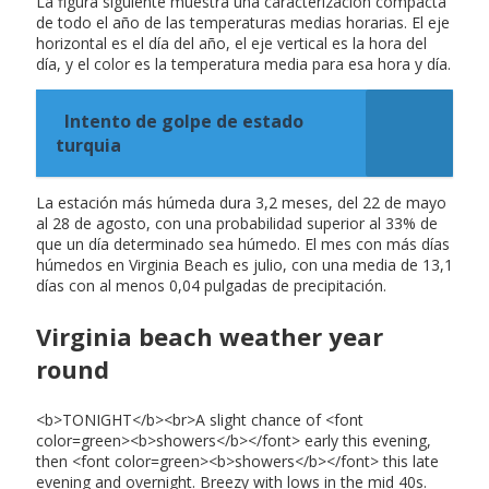
La figura siguiente muestra una caracterización compacta
de todo el año de las temperaturas medias horarias. El eje
horizontal es el día del año, el eje vertical es la hora del
día, y el color es la temperatura media para esa hora y día.
Intento de golpe de estado
turquia
La estación más húmeda dura 3,2 meses, del 22 de mayo
al 28 de agosto, con una probabilidad superior al 33% de
que un día determinado sea húmedo. El mes con más días
húmedos en Virginia Beach es julio, con una media de 13,1
días con al menos 0,04 pulgadas de precipitación.
Virginia beach weather year
round
<b>TONIGHT</b><br>A slight chance of <font
color=green><b>showers</b></font> early this evening,
then <font color=green><b>showers</b></font> this late
evening and overnight. Breezy with lows in the mid 40s.