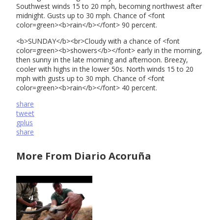
Southwest winds 15 to 20 mph, becoming northwest after
midnight. Gusts up to 30 mph. Chance of <font
color=green><b>rain</b></font> 90 percent.
<b>SUNDAY</b><br>Cloudy with a chance of <font
color=green><b>showers</b></font> early in the morning,
then sunny in the late morning and afternoon. Breezy,
cooler with highs in the lower 50s. North winds 15 to 20
mph with gusts up to 30 mph. Chance of <font
color=green><b>rain</b></font> 40 percent.
share
tweet
gplus
share
More From Diario Acoruña